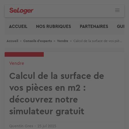
Aller
au
contenu
Edito
principal
ACCUEIL
NOS RUBRIQUES
PARTENAIRES
GUID
Fil d'Ariane
Accueil
>
Conseils d'experts
>
Vendre
>
Calcul de la surface de vos pièces en m2 : découvrez notre simulateur gratuit
Vendre
Calcul de la surface de
vos pièces en m2 :
découvrez notre
simulateur gratuit
Quentin Gres
25 jul 2025