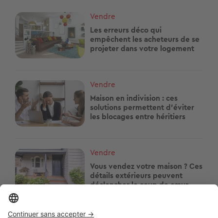
Image
Vendre
Les erreurs déco qui
empêchent les acheteurs de se
projeter dans votre logement
Image
Vendre
Maison en indivision : ces
solutions permettent d'éviter
les blocages entre héritiers
Image
Vendre
Vous vendez votre maison ? Ces
détails extérieurs peuvent
déclencher le coup de cœur