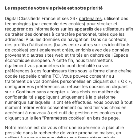
Image
Vendre
Comment vendre un bien en
indivision ?
Image
Vendre
Comment vendre sa maison à
un promoteur immobilier ?
SeLoger c'est aussi