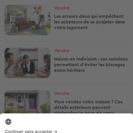
Image
Vendre
Les erreurs déco qui empêchent
les acheteurs de se projeter dans
votre logement
Image
Vendre
Maison en indivision : ces solutions
permettent d'éviter les blocages
entre héritiers
Image
Vendre
Vous vendez votre maison ? Ces
détails extérieurs peuvent
déclencher le coup de cœur