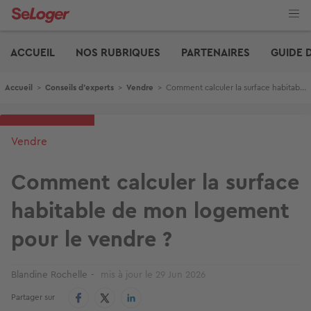
Aller
au
contenu
Edito
principal
ACCUEIL
NOS RUBRIQUES
PARTENAIRES
GUIDE 
Fil d'Ariane
Accueil
>
Conseils d'experts
>
Vendre
>
Comment calculer la surface habitable de mon logement pour le vendre ?
Vendre
Comment calculer la surface
habitable de mon logement
pour le vendre ?
Blandine Rochelle
mis à jour le
29 Jun 2026
Partager sur