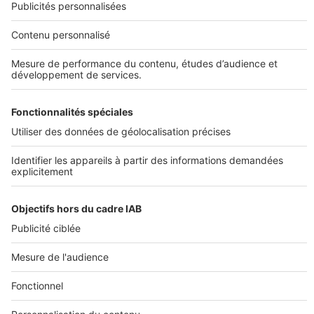
SERVICES PRO
Tous nos services pro
Accès client
Mes annonces sur SeLoger
À DÉCOUVRIR
Annuaire des professionnels
Tout l'immobilier
Toutes les villes
Tous les départements
Toutes les régions
SeLoger © 1992 - 2023
Annonces Immobilières
Paramétrer mes cookies
Conditions Générales d'Utilisation