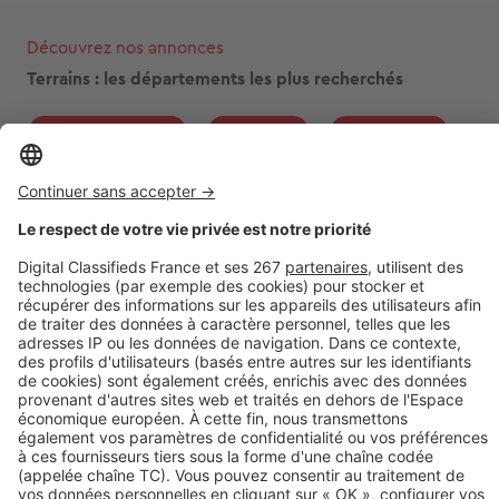
Découvrez nos annonces
Terrains : les départements les plus recherchés
Seine-et-Marne
Gironde
Dordogne
Oise
Haute-Garonne
Charente-Maritime
Eure
Pas-de-Calais
Essonne
Var
Voir toutes les annonces de terrains en France