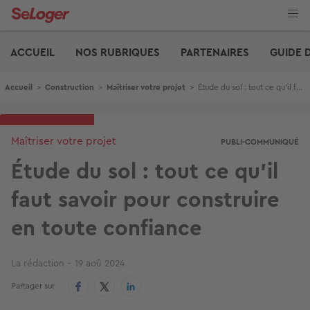
Aller
au
contenu
Edito
principal
ACCUEIL
NOS RUBRIQUES
PARTENAIRES
GUIDE 
Fil d'Ariane
Accueil
>
Construction
>
Maîtriser votre projet
>
Étude du sol : tout ce qu'il faut savoir pour construire en toute confiance
Maîtriser votre projet
PUBLI-COMMUNIQUÉ
Étude du sol : tout ce qu'il
faut savoir pour construire
en toute confiance
La rédaction
19 aoû 2024
Partager sur