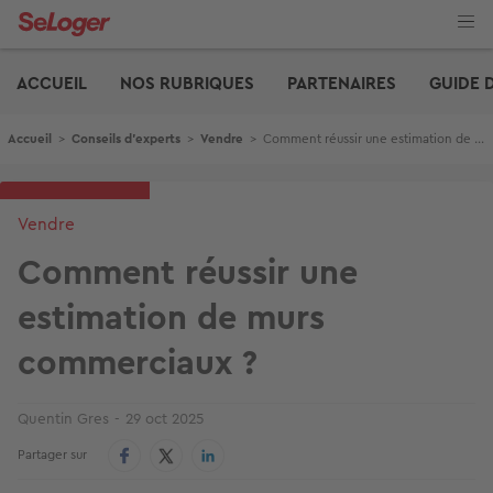
Aller
au
contenu
Edito
principal
ACCUEIL
NOS RUBRIQUES
PARTENAIRES
GUIDE 
Fil d'Ariane
Accueil
>
Conseils d'experts
>
Vendre
>
Comment réussir une estimation de murs commerciaux ?
Vendre
Comment réussir une
estimation de murs
commerciaux ?
Quentin Gres
29 oct 2025
Partager sur