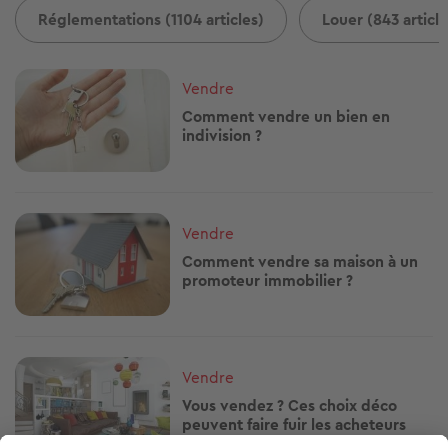
Réglementations (1104 articles)
Louer (843 article
Image
Vendre
Comment vendre un bien en
indivision ?
Image
Vendre
Comment vendre sa maison à un
promoteur immobilier ?
Image
Vendre
Vous vendez ? Ces choix déco
peuvent faire fuir les acheteurs