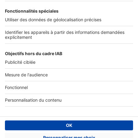
SERVICES PRO
Tous nos services pro
Accès client
Mes annonces sur SeLoger
À DÉCOUVRIR
Annuaire des professionnels
Tout l'immobilier
Toutes les villes
Tous les départements
Toutes les régions
SeLoger © 1992 - 2023
Annonces Immobilières
Paramétrer mes cookies
Conditions Générales d'Utilisation
Politique Générale de Protection des Données