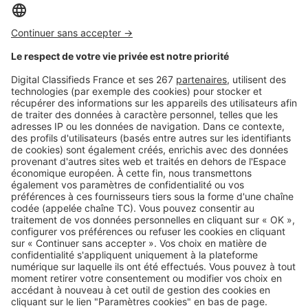
Image
Vendre
Maison héritée à plusieurs : les
bons réflexes pour éviter blocage
et conflits
Image
Vendre
Vendre une maison familiale
héritée : ces erreurs ralentissent
tout
SeLoger c'est aussi