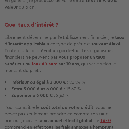
En général, le prêt accordé varie entre
15 et 75 % de la
valeur
du bien.
Quel taux d’intérêt ?
Librement déterminé par l’établissement financier, le
taux
d’intérêt applicable
à ce type de prêt est
souvent élevé.
Toutefois, la loi prévoit un garde-fou. Les organismes
financiers ne peuvent
pas vous proposer un taux
supérieur au
taux d’usure
sur 10 ans
, qui varie selon le
montant du prêt :
Inférieur ou égal à 3 000 €
: 23,24 %
Entre 3 000 € et 6 000 €
: 15,67 %
Supérieur à 6 000 €
: 8,63 %
Pour connaître le
coût total de votre crédit,
vous ne
devez pas seulement prendre en compte son taux
nominal, mais le
taux annuel effectif global
. Le
TAEG
comprend en effet
tous les frais annexes à l’emprunt