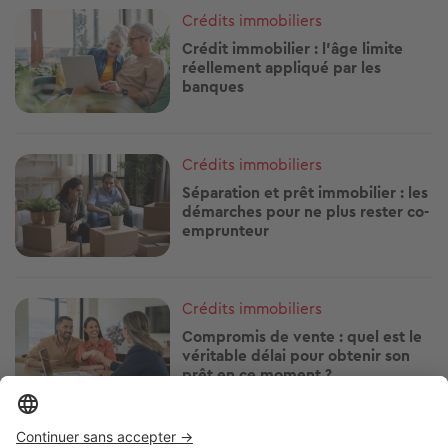
Image
Crédits immobiliers
Crédit immobilier : l’âge limite
réellement appliqué par les
banques
Image
Crédits immobiliers
Séparation et prêt immobilier : les
démarches pour ne plus rester co-
emprunteur
Image
Crédits immobiliers
Compromis de vente : quel est le
véritable délai pour obtenir son
prêt en ce moment ?