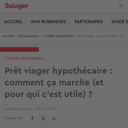
Aller
au
contenu
Edito
principal
ACCUEIL
NOS RUBRIQUES
PARTENAIRES
GUIDE 
Fil d'Ariane
Accueil
>
Financement
>
Crédits immobiliers
>
Prêt viager hypothécaire : comment ça marche (et pour qui c’est utile) ?
Crédits immobiliers
Prêt viager hypothécaire :
comment ça marche (et
pour qui c’est utile) ?
Laetitia Navarra
23 oct 2025
Partager sur