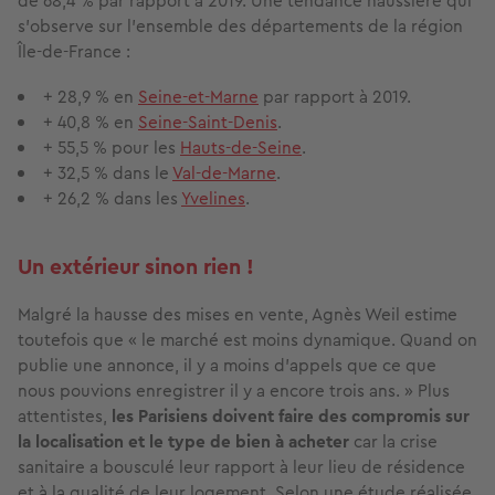
de 68,4 % par rapport à 2019. Une tendance haussière qui
s’observe sur l’ensemble des départements de la région
Île-de-France :
+ 28,9 % en
Seine-et-Marne
par rapport à 2019.
+ 40,8 % en
Seine-Saint-Denis
.
+ 55,5 % pour les
Hauts-de-Seine
.
+ 32,5 % dans le
Val-de-Marne
.
+ 26,2 % dans les
Yvelines
.
Un extérieur sinon rien !
Malgré la hausse des mises en vente, Agnès Weil estime
toutefois que « le marché est moins dynamique. Quand on
publie une annonce, il y a moins d’appels que ce que
nous pouvions enregistrer il y a encore trois ans. » Plus
attentistes,
les Parisiens doivent faire des compromis sur
la localisation et le type de bien à acheter
car la crise
sanitaire a bousculé leur rapport à leur lieu de résidence
et à la qualité de leur logement. Selon une étude réalisée