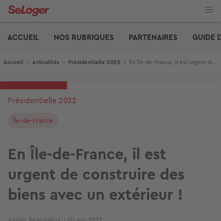
Aller
au
contenu
Edito
principal
ACCUEIL
NOS RUBRIQUES
PARTENAIRES
GUIDE 
Fil d'Ariane
Accueil
>
Actualités
>
Présidentielle 2022
>
En Île-de-France, il est urgent de construire des biens avec un extérieur !
Présidentielle 2022
Île-de-France
En Île-de-France, il est
urgent de construire des
biens avec un extérieur !
Xavier Beaunieux
01 avr 2022