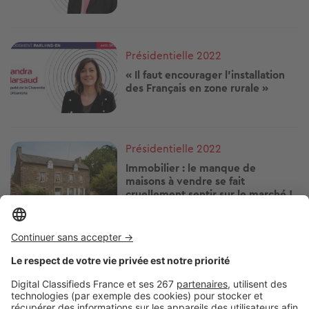
Image
Présidentielle 2022
« Il faut encourager l'installation
des Français en zone rurale »
Image
Présidentielle 2022
Immobilier : le manque de
maisons à vendre se fait
cruellement sentir sur le marché !
Image
Présidentielle 2022
« Dans un projet de rénovation
énergétique, le plus important
c'est d'être accompagné »