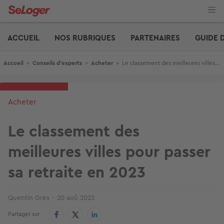
Aller
au
contenu
Edito
principal
ACCUEIL
NOS RUBRIQUES
PARTENAIRES
GUIDE 
Fil d'Ariane
Accueil
>
Conseils d'experts
>
Acheter
>
Le classement des meilleures villes pour passer sa retraite en 2023
Acheter
Le classement des
meilleures villes pour passer
sa retraite en 2023
Quentin Gres
20 aoû 2023
Partager sur