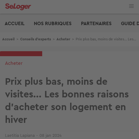
Aller
au
contenu
Edito
principal
ACCUEIL
NOS RUBRIQUES
PARTENAIRES
GUIDE 
Fil d'Ariane
Accueil
>
Conseils d'experts
>
Acheter
>
Prix plus bas, moins de visites... Les bonnes raisons d'acheter son logement en hiver
Acheter
Prix plus bas, moins de
visites... Les bonnes raisons
d'acheter son logement en
hiver
Laetitia Lapiana
08 jan 2024