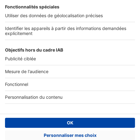
SERVICES PRO
Tous nos services pro
Accès client
Mes annonces sur SeLoger
À DÉCOUVRIR
Annuaire des professionnels
Tout l'immobilier
Toutes les villes
Tous les départements
Toutes les régions
SeLoger © 1992 - 2023
Annonces Immobilières
Paramétrer mes cookies
Conditions Générales d'Utilisation
Politique Générale de Protection des Données
Fonctionnement de notre site