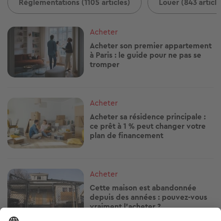
Réglementations (1105 articles)
Louer (843 article
Image
Acheter
Acheter son premier appartement
à Paris : le guide pour ne pas se
tromper
Image
Acheter
Acheter sa résidence principale :
ce prêt à 1 % peut changer votre
plan de financement
Image
Acheter
Cette maison est abandonnée
depuis des années : pouvez-vous
vraiment l’acheter ?