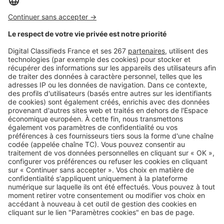
Image
Acheter
Prix immobiliers : les stations
thermales les plus chères et les
plus abordables
Image
Acheter
Ce dispositif permet d'acheter un
logement jusqu'à 50 % moins cher
: êtes-vous éligible ?
SeLoger c'est aussi