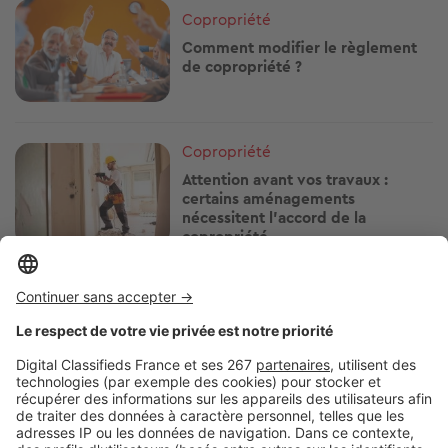
Image
Copropriété
Comment modifier le règlement
de copropriété ?
Image
Copropriété
Attention avant vos travaux :
certains aménagements
nécessitent l'accord de la
copropriété
Image
Copropriété
Clim sans autorisation en
copropriété : démontage, justice,
sanctions… ce qui peut arriver