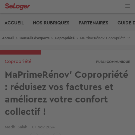
Aller
au
contenu
Edito
principal
ACCUEIL
NOS RUBRIQUES
PARTENAIRES
GUIDE 
Fil d'Ariane
Accueil
>
Conseils d'experts
>
Copropriété
>
MaPrimeRénov' Copropriété : réduisez vos factures et améliorez votre confort collectif !
Copropriété
PUBLI-COMMUNIQUÉ
MaPrimeRénov' Copropriété
: réduisez vos factures et
améliorez votre confort
collectif !
Medhi Salah
07 nov 2024