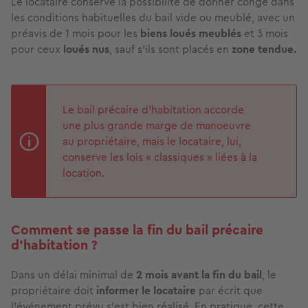
Le locataire conserve la possibilité de donner congé dans
les conditions habituelles du bail vide ou meublé, avec un
préavis de 1 mois pour les
biens loués meublés
et 3 mois
pour ceux
loués nus
, sauf s'ils sont placés en
zone tendue.
Le bail précaire d'habitation accorde
une plus grande marge de manoeuvre
au propriétaire, mais le locataire, lui,
conserve les lois « classiques » liées à la
location.
Comment se passe la fin du bail précaire
d’habitation ?
Dans un délai minimal de
2 mois avant la fin du bail
, le
propriétaire doit
informer le locataire
par écrit que
l’événement prévu s’est bien réalisé. En pratique, cette