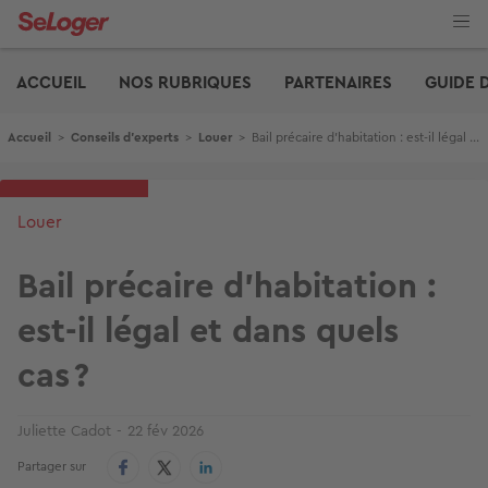
Aller
au
contenu
Edito
principal
ACCUEIL
NOS RUBRIQUES
PARTENAIRES
GUIDE 
Fil d'Ariane
Accueil
>
Conseils d'experts
>
Louer
>
Bail précaire d’habitation : est-il légal et dans quels cas ?
Louer
Bail précaire d’habitation :
est-il légal et dans quels
cas ?
Juliette Cadot
22 fév 2026
Partager sur