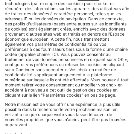
facture ?
Image
Louer
Logement social : pourquoi le
système HLM est sous pression
SeLoger c'est aussi