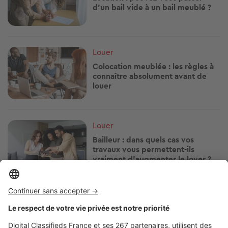
d’un bail vide à un bail meublé ?
Image
Louer
Colocation meublée : les règles à
connaître absolument avant de
louer
Image
Louer
Bailleur : dans quels cas vos
travaux vous permettent-ils
vraiment d’augmenter le loyer ?
Image
Louer
Volet roulant en panne : locataire
ou propriétaire, à qui revient la