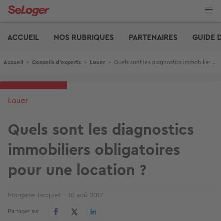
Aller
au
contenu
Edito
principal
ACCUEIL
NOS RUBRIQUES
PARTENAIRES
GUIDE 
Fil d'Ariane
Accueil
>
Conseils d'experts
>
Louer
>
Quels sont les diagnostics immobiliers obligatoires pour une location ?
Louer
Quels sont les diagnostics
immobiliers obligatoires
pour une location ?
Morgane Jacquet
10 aoû 2017
Partager sur