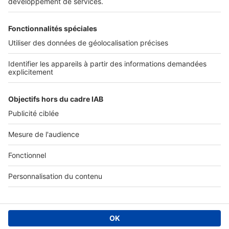
SERVICES PRO
Tous nos services pro
Accès client
Mes annonces sur SeLoger
À DÉCOUVRIR
Annuaire des professionnels
Tout l'immobilier
Toutes les villes
Tous les départements
Toutes les régions
SeLoger © 1992 - 2023
Annonces Immobilières
Paramétrer mes cookies
Conditions Générales d'Utilisation