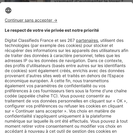
vraiment d’augmenter le loyer ?
Image
Louer
Volet roulant en panne : locataire
ou propriétaire, à qui revient la
facture ?
Image
Louer
Logement social : pourquoi le
système HLM est sous pression