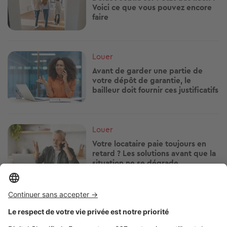
Voici ce que vous pouvez encore
faire
Image
Louer
Avant de garder une partie de
votre dépôt de garantie, le
bailleur doit fournir ces justificatifs
Image
Louer
Votre locataire paie toujours en
retard ? Les solutions avant que la
situation ne se dégrade
Image
Louer
Vous vivez en HLM ? Attention