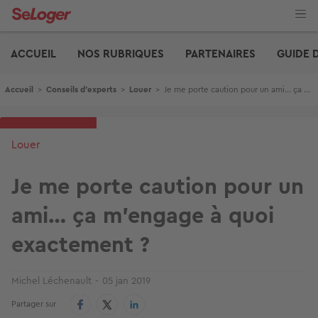
Aller
au
contenu
Edito
principal
ACCUEIL
NOS RUBRIQUES
PARTENAIRES
GUIDE 
Fil d'Ariane
Accueil
>
Conseils d'experts
>
Louer
>
Je me porte caution pour un ami… ça m’engage à quoi exactement ?
Louer
Je me porte caution pour un
ami… ça m’engage à quoi
exactement ?
Michel Léchenault
05 jan 2019
Partager sur