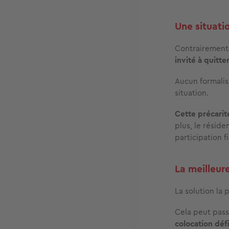
Une situati
Contrairement 
invité à quitte
Aucun formalis
situation.
Cette précarité
plus, le résid
participation 
La meilleure
La solution la 
Cela peut pas
colocation déf