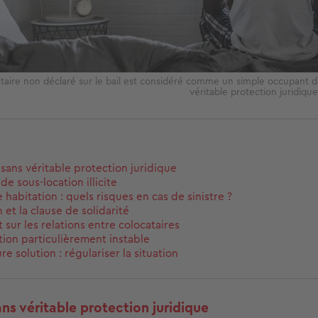
taire non déclaré sur le bail est considéré comme un simple occupant 
véritable protection juridiqu
 sans véritable protection juridique
de sous-location illicite
 habitation : quels risques en cas de sinistre ?
 et la clause de solidarité
 sur les relations entre colocataires
tion particulièrement instable
re solution : régulariser la situation
ans véritable protection juridique