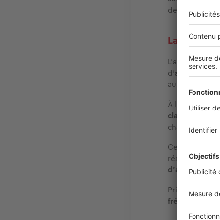
de cambriolage
La caution e
L’absence d’act
d’
aucune garan
au titre du
dép
À l’inverse,
les
clause de solid
charges si l’o
Cette dépendan
résident non 
d’abonnement 
Privé de factur
fréquemment