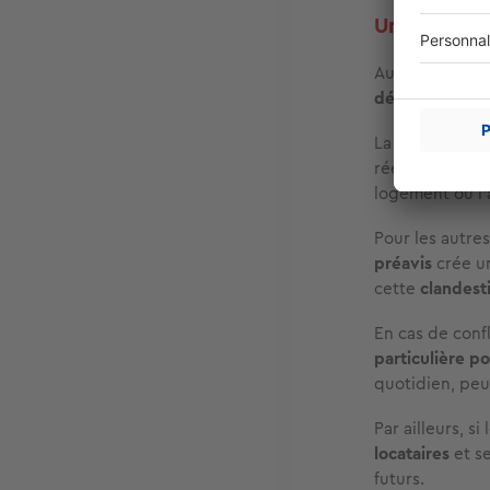
Un impact s
Au-delà des as
dégrader les r
La personne n
réellement chez
logement ou l
Pour les autres
préavis
crée un
cette
clandest
En cas de conf
particulière p
quotidien, peu
Par ailleurs, s
locataires
et s
futurs.