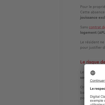
Pour le proprié
Cette absence 
jouissance exc
Sans
contrat d
logement (APL
Le résident n
pour justifier 
Le risque de
Le versement d
sous-location 
Or, en princip
bailleur peut
pour l’ensemb