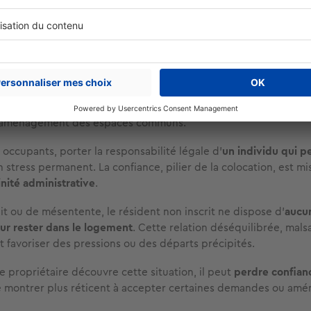
ur les relations entre colocataires
pects juridiques, vivre dans un logement sans figurer sur le bai
elations entre colocataires
.
on déclarée peut
avoir le sentiment d’être simplement « invit
 elle. Cette situation peut limiter son implication dans l’entre
’aménagement des espaces communs.
 occupants, porter la responsabilité légale d'
un individu qui pe
 stress permanent. La confiance, pilier de la colocation, est mi
inité administrative
.
lit ou de mésentente, le résident non inscrit ne dispose d’
aucu
our rester dans le logement
. Cette relation déséquilibrée, mals
t favoriser des pressions ou des départs précipités.
i le propriétaire découvre cette situation, il peut
perdre confian
e montrer plus réticent à accepter certaines demandes ou am