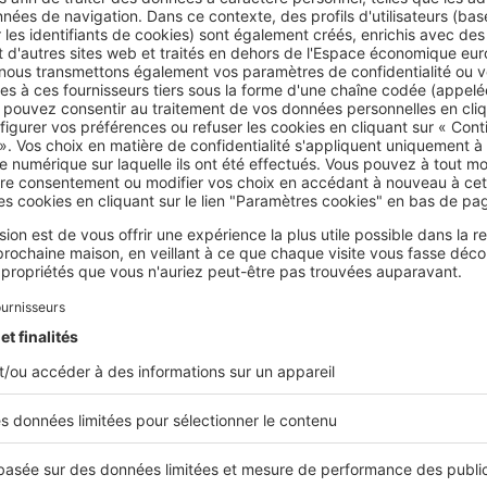
 fragilise donc tous les colocataires signataires du contrat et
e
des poursuites
selon les règles en vigueur
. Le propriétaire peu
mboursement des sommes perçues illégalement
par les locata
bitation : quels risques en cas de sinistre ?
 non déclaré ne figure généralement pas sur
le contrat d’assur
n.
die, de dégât des eaux ou d’autre sinistre
, il peut donc se ret
il est responsable de dégradations dans les parties communes o
antie versé par les locataires officiels peut être utilisé pour fi
e qui peut créer des tensions.
té civile
peut également être engagée personnellement
pour
ement ses capacités financières, car elle
ne bénéficie pas des 
 bail
.
ns attestation de domicile liée au contrat d’assurance
, l’occup
fficultés pour justifier de son adresse
ou assurer ses biens per