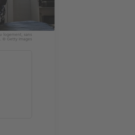
du logement, sans
e. © Getty Images