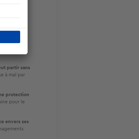
l peut
ée »
et non
tien du
ut partir sans
se à mal par
ne protection
aine pour le
ce envers ses
énagements