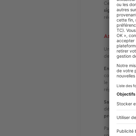
Cette situation
signataires à 
réclamer
le re
Assurance ha
Un colocataire
de la colocatio
En cas d’incen
couverture. S’
le dépôt de gar
réparations. C
Sa responsabili
dépassant larg
protectrices du
Par ailleurs,
sa
souvent des
di