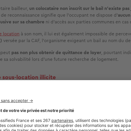
taire bailleur,
un colocataire non inscrit sur le bail n’existe pa
de reconnaissance signifie que l’occupant ne dispose d’
aucun 
lusive sur sa chambre
ni d'accès aux parties communes en cas d
e location
à son nom, il lui est également impossible de percev
)
versée par la CAF, l’organisme exigeant un bail au nom du d
e peut
pas non plus obtenir de quittance de loyer
, pourtant in
de sa solvabilité lors d’une future recherche de logement.
 sous-location illicite
’une participation financière aux autres colocataires peut être
non autorisée
.
e, toute sous-location
nécessite l’accord écrit du propriétaire
. 
 demander
la résiliation du bail pour faute grave
, avec un
risque
le des occupants.