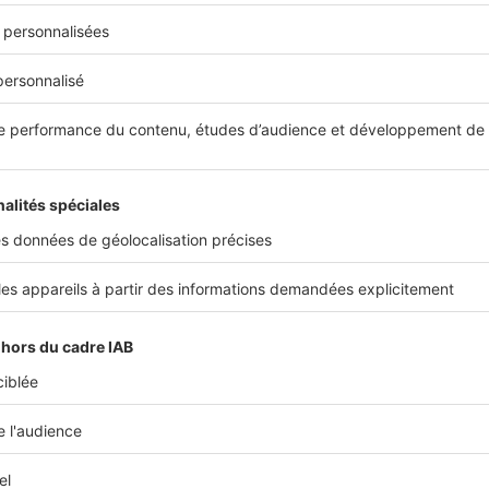
, il risque alors de ne disposer d’aucun recours.
t la clause de solidarité
e de cautionnement pour le colocataire non inscrit signifie qu’
tie légale de récupérer ses fonds
s’il verse une somme aux au
ôt de garantie
.
 colocataires officiellement inscrits
sur le bail restent
seuls eng
arité
. Ils peuvent donc être contraints d’assumer l’intégralité 
ccupant non déclaré cesse de participer aux dépenses du loge
ce administrative se manifeste également dans la vie quotidi
déclaré ne peut généralement
pas souscrire de contrat d’énerg
Internet en son nom propre
.
es à son nom, il
perd ainsi l’un des justificatifs de domicile les 
 demandés
par les administrations et les établissements bancai