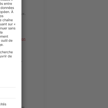
xpose les
t également
ires principaux.
ance habitation
rouver sans
u privatives,
nancer les
 des sommes
dispositions
ant rencontre
sonnels. En cas