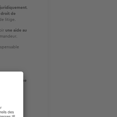
s juridiquement
.
droit de
e litige.
oir
une aide au
emandeur.
dispensable
 assimilé à
une
À défaut, le
 d’expulsion