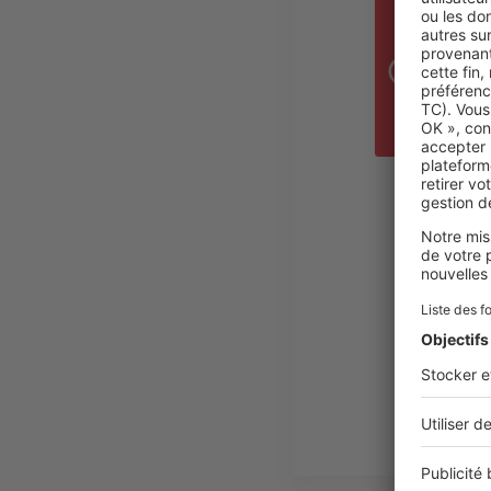
RÉ
A
A
D
Pl