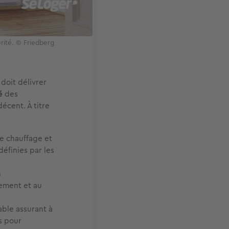
rité. © Friedberg
 doit délivrer
é
des
écent. À titre
e chauffage et
éfinies par les
n
ement et au
able assurant à
s pour