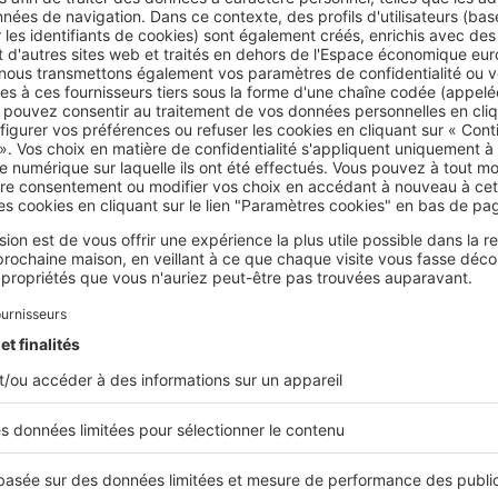
FÉRENCES JURIDIQUES
rticle 141 de la loi n02018-1021 du 23 novembre 2018.
rticle 8-1 de la loi n°89-462 du 6 juillet 1989.
écret n°2002-120 du 30 janvier 2002.
Cet article vous a été utile ?
Partager sur
us de conseils
loi elan
colocation
logement dece