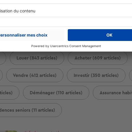
Louer (843 articles)
Acheter (609 articles)
Vendre (412 articles)
Investir (350 articles)
icles)
Déménager (110 articles)
Assurance habit
dences seniors (11 articles)