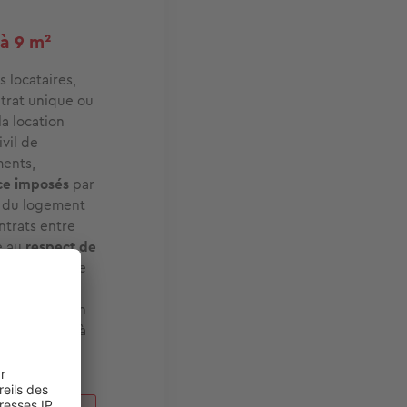
 à 9 m²
s locataires,
ntrat unique ou
la location
vil de
ments,
ce imposés
par
res du logement
ntrats entre
e au
respect de
1989 précise que
égaux,
te d’entrée en
u moins égal à