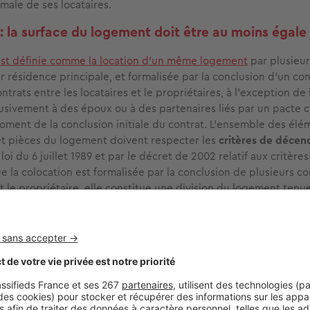
ormale de ses locataires.
: la surface du logement doit être au moins égale
est définie comme la location d'un même logement
par plusieur
r résidence principale, et formalisée par la conclusion d'un co
ntrats entre les locataires et le propriétaires, à l'exception de 
usivement à des époux ou à des partenaires liés par un pacte ci
moment de la conclusion initiale du contrat. L'ensemble des élé
t pièces du logement doivent respecter les
critères de décen
la loi du 6 juillet 1989 et par le décret de 2002 relatif aux critè
e la colocation est formalisée par la conclusion de plusieurs co
et le propriétaire, elle constitue une division du logement tenu
nce bien spécifiques
. Ainsi, l’article 8-1 de la loi du 6 juillet 
e volume habitables des locaux privatifs doivent être au moins 
, à 9 m² et à 20 m3. À noter qu’avant le 24 novembre 2018 (da
oi ELAN), la surface habitable des locaux privatifs devait être a
lume habitable d’au moins 33 m3.