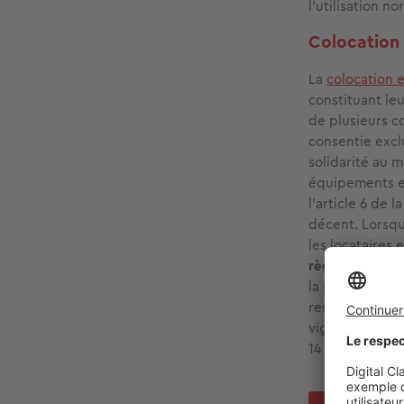
l'utilisation n
Colocation 
La
colocation 
constituant leu
de plusieurs co
consentie excl
solidarité au 
équipements e
l’article 6 de 
décent. Lorsqu
les locataires 
règles de déce
la surface et l
respectivement
vigueur de la l
14 m² et le vo