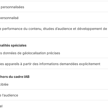
ous intéresser
mis à