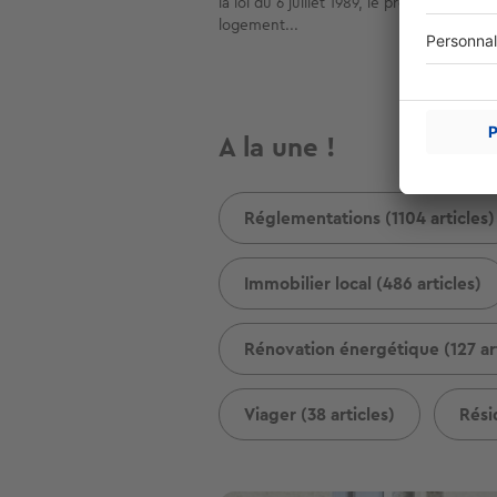
la loi du 6 juillet 1989, le propriétaire du
logement...
A la une !
Réglementations (1104 articles)
Immobilier local (486 articles)
Rénovation énergétique (127 art
Viager (38 articles)
Rési