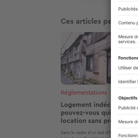
Ces articles peuvent v
Image
Réglementations
Logement indécent :
pouvez-vous quitter la
location sans préavis ?
Dans le cadre d’un bail d'habitation sou