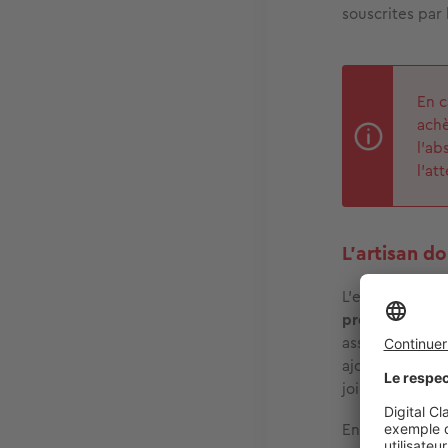
souscrites par 
En c
achè
l'ab
l’at
L'artisan do
L’entrepreneur 
professionnell
assureur ainsi
ajouter le num
joindre l’attes
En outre, dans