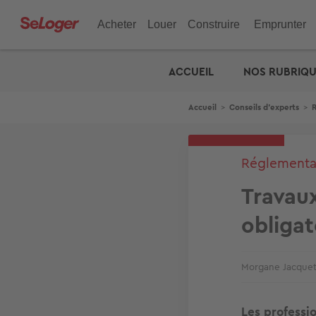
Aller
au
Acheter
Louer
Construire
Emprunter
contenu
principal
Edito
Prix de l'
Outils
ACCUEIL
NOS RUBRIQ
Appartement ou Maison
Appartement ou Maison
Logements neufs
Votre crédit : comparez les offres
Organisez votre déménagement
Déposez une annonce
Location t
Modèles d
Vendre so
Neuf
Bien d'exception
Terrain + Maison
Assurance de prêt : en savoir plus
Votre check-list déménagement
Prix de l'immobilier
Location 
Construct
Vendre sa
Estimation
Votre capa
Bien d'exception
Terrain
Investir
Derniers biens vendus
Bureaux 
Fil
Accueil
>
Conseils d'experts
>
Prix au m²
Calculez v
d'Ariane
Terrain
Derniers 
Viager
Calculett
Bureaux & Commerces
Réglementa
Travaux
obligat
Morgane Jacque
Les professio