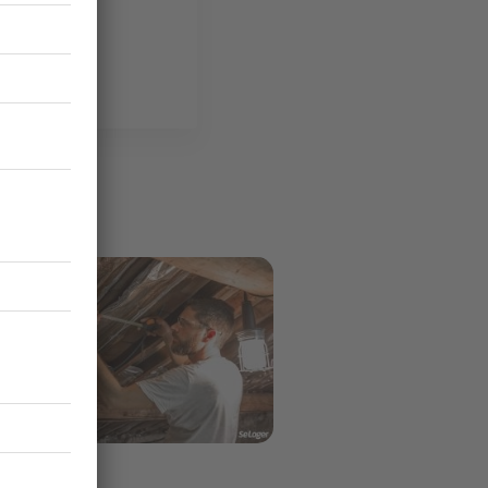
ge
vaux