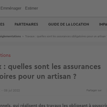
Emménager
Estimer
immobilier
Investir
Outils
Outils
Outils
UES
PARTENAIRES
GUIDE DE LA LOCATION
IMP
ENGIE : déménagez facil
emporaire
e maison
n appartement
de vacances
eurs
 maison
 immobilière
cité d'emprunt
Checklist de l'acheteur
Estimation prix des loyers
Calculez votre prêt � tau
Calculez vos mensualités
Estimation maison
& Commerces
Réglementations
>
Travaux : quelles sont les assurances obligatoires pour un artisan 
otre prêt � taux zéro
Défiscalisation
Check-lists location
Dossier Loi Pinel
Estimez vos frais de notai
Estimation appartement
biens vendus
Choisir un agent
Dossier de location
Simulateur de financemen
e : capacité d'emprunt
Votre crédit : comparez le
Propriétaire ? Déposez vo
annonce
tions
 : quelles sont les assurances
oires pour un artisan ?
t
08 jul 2022
Partager sur
nnels, qui réalisent des travaux les obligeant à souscri