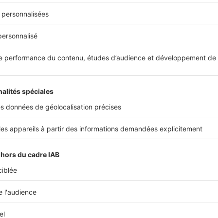
Plus de conseils
travaux maison
garantie
ous intéresser
Image
Ima
Travaux
Tra