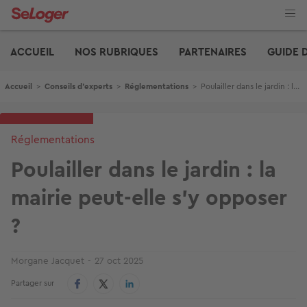
Aller
au
contenu
Edito
principal
ACCUEIL
NOS RUBRIQUES
PARTENAIRES
GUIDE 
Fil d'Ariane
Accueil
>
Conseils d'experts
>
Réglementations
>
Poulailler dans le jardin : la mairie peut-elle s'y opposer ?
Réglementations
Poulailler dans le jardin : la
mairie peut-elle s'y opposer
?
Morgane Jacquet
27 oct 2025
Partager sur