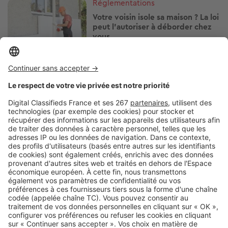
Image
Réglementations
Votre voisin isole sa maison ? La loi
peut l'autoriser à déborder chez
vous
Image
Réglementations
Télétravailler depuis votre
location de vacances : ce que vous
avez le droit de faire
Image
Réglementations
Travaux le dimanche : ce que
votre voisin a le droit de faire… ou
non