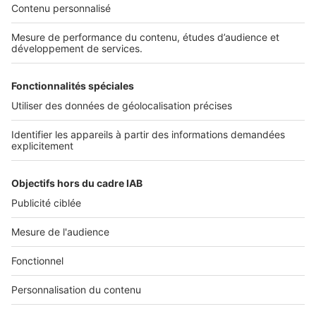
Découvrez nos applications
SERVICES PRO
Tous nos services pro
Accès client
Mes annonces sur SeLoger
À DÉCOUVRIR
Annuaire des professionnels
Tout l'immobilier
Toutes les villes
Tous les départements
Toutes les régions
SeLoger © 1992 - 2023
Annonces Immobilières