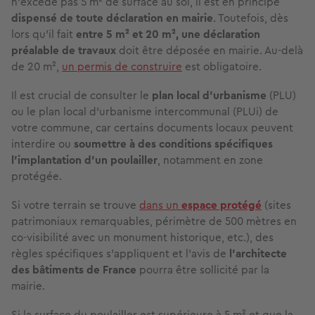
n'excède pas 5 m² de surface au sol, il est en principe
dispensé de toute déclaration en mairie
. Toutefois, dès
lors qu’il fait
entre 5 m² et 20 m², une déclaration
préalable de travaux
doit être déposée en mairie. Au-delà
de 20 m²,
un permis de construire
est obligatoire.
Il est crucial de consulter le
plan local d'urbanisme
(PLU)
ou le plan local d'urbanisme intercommunal (PLUi) de
votre commune, car certains documents locaux peuvent
interdire ou
soumettre à des conditions spécifiques
l'implantation d'un poulailler
, notamment en zone
protégée.
Si votre terrain se trouve
dans un
espace protégé
(sites
patrimoniaux remarquables, périmètre de 500 mètres en
co-visibilité avec un monument historique, etc.), des
règles spécifiques s'appliquent et l'avis de
l'architecte
des bâtiments de France
pourra être sollicité par la
mairie.
Si la surface du poulailler est supérieure à 5 m² et que la