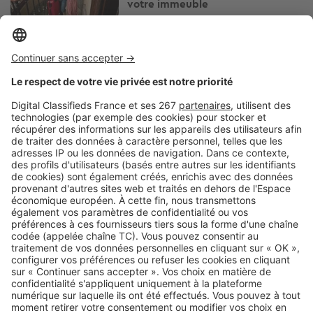
votre immeuble
Image
Réglementations
Arrosage, piscine, lavage de
voiture : quelles restrictions d'eau
près de chez vous ?
Image
Réglementations
Vous plantez une haie ? Ces
essences peuvent vous éviter
bien des problèmes avec le
voisinage