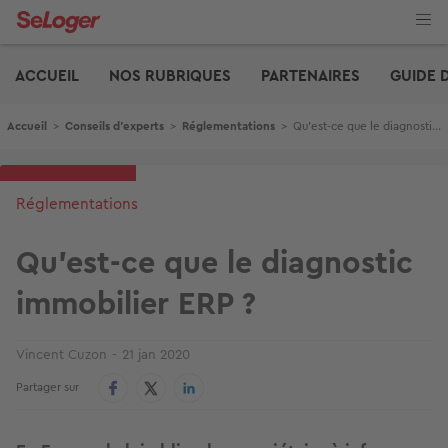
Aller
au
contenu
Edito
principal
ACCUEIL
NOS RUBRIQUES
PARTENAIRES
GUIDE 
Fil d'Ariane
Accueil
>
Conseils d'experts
>
Réglementations
>
Qu'est-ce que le diagnostic immobilier ERP ?
Réglementations
Qu'est-ce que le diagnostic
immobilier ERP ?
Vincent Cuzon
21 jan 2020
Partager sur