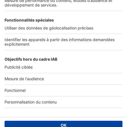
SERVICES PRO
Tous nos services pro
Accès client
Mes annonces sur SeLoger
À DÉCOUVRIR
Annuaire des professionnels
Tout l'immobilier
Toutes les villes
Tous les départements
Toutes les régions
SeLoger © 1992 - 2023
Annonces Immobilières
Paramétrer mes cookies
Conditions Générales d'Utilisation