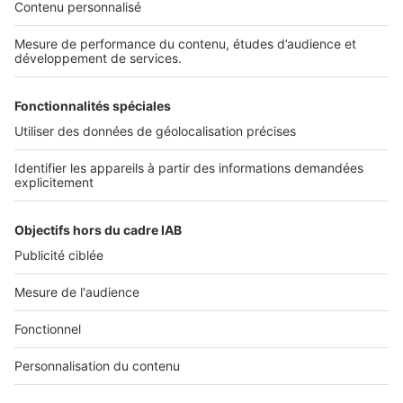
Découvrez nos applications
SERVICES PRO
Tous nos services pro
Accès client
Mes annonces sur SeLoger
À DÉCOUVRIR
Annuaire des professionnels
Tout l'immobilier
Toutes les villes
Tous les départements
Toutes les régions
SeLoger © 1992 - 2023
Annonces Immobilières