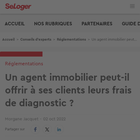
Aller
au
contenu
Edito
principal
ACCUEIL
NOS RUBRIQUES
PARTENAIRES
GUIDE 
Fil d'Ariane
Accueil
>
Conseils d'experts
>
Réglementations
>
Un agent immobilier peut-il offrir à ses clients leurs frais de diagnostic ?
Réglementations
Un agent immobilier peut-il
offrir à ses clients leurs frais
de diagnostic ?
Morgane Jacquet
02 oct 2022
Partager sur