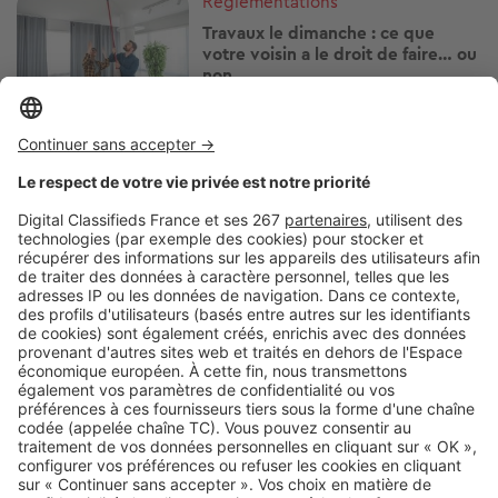
Réglementations
Travaux le dimanche : ce que
votre voisin a le droit de faire… ou
non
Image
Réglementations
Vous pouvez prêter votre
logement gratuitement, mais
vérifiez d'abord ces points
Image
Réglementations
Canicule : le propriétaire est-il
obligé d'agir si votre logement
surchauffe ?