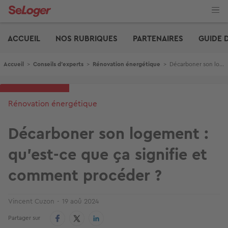
Aller
au
contenu
Edito
principal
ACCUEIL
NOS RUBRIQUES
PARTENAIRES
GUIDE 
Fil d'Ariane
Accueil
>
Conseils d'experts
>
Rénovation énergétique
>
Décarboner son logement : qu’est-ce que ça signifie et comment procéder ?
Rénovation énergétique
Décarboner son logement :
qu’est-ce que ça signifie et
comment procéder ?
Vincent Cuzon
19 aoû 2024
Partager sur