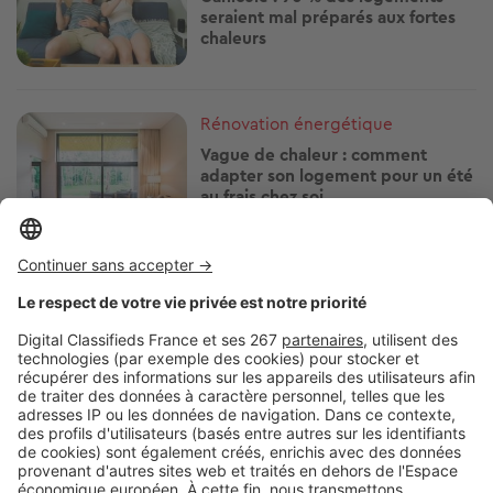
seraient mal préparés aux fortes
chaleurs
Image
Rénovation énergétique
Vague de chaleur : comment
adapter son logement pour un été
au frais chez soi
Image
Rénovation énergétique
Comment s'y prendre quand le
bien hérité est une passoire
thermique ?
Image
Rénovation énergétique
Certificats d’Économies d’Énergie