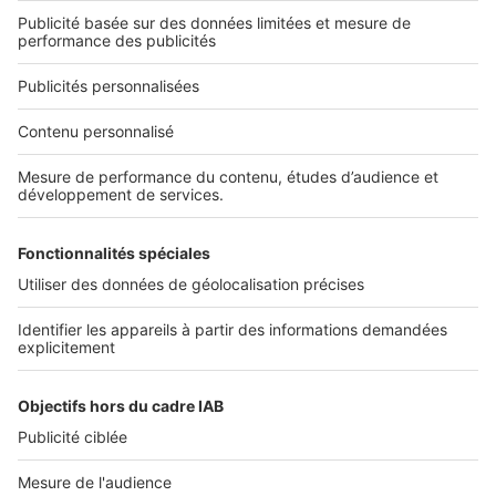
Qui sommes-nous ?
Nous contacter
Nous recrutons
NOS APPLICATIONS
Découvrez nos applications
SERVICES PRO
Tous nos services pro
Accès client
Mes annonces sur SeLoger
À DÉCOUVRIR
Annuaire des professionnels
Tout l'immobilier
Toutes les villes
Tous les départements
Toutes les régions