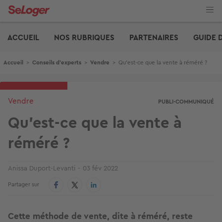
Aller
au
contenu
Edito
principal
ACCUEIL
NOS RUBRIQUES
PARTENAIRES
GUIDE 
Fil d'Ariane
Accueil
>
Conseils d'experts
>
Vendre
>
Qu'est-ce que la vente à réméré ?
Vendre
PUBLI-COMMUNIQUÉ
Qu'est-ce que la vente à
réméré ?
Anissa Duport-Levanti
03 fév 2022
Partager sur
Cette méthode de vente, dite à réméré, reste