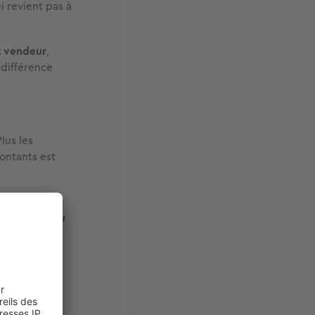
ui revient pas à
t vendeur
,
 différence
Plus les
ontants est
sque la vente
e 5 et 8 % du
um