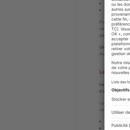
Frais d'age
Prix FAI aff
Pour réaliser u
vendeur souhait
dans les annon
Un acquéreur p
montant compr
Les frais de
Les frais d'act
s'ajoutent au p
Lors de la sig
comprend :
le prix net 
les frais d'