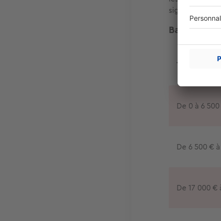
signature.
Barème des 
Tranche
De 0 à 6 500
De 6 500 € à
De 17 000 € 