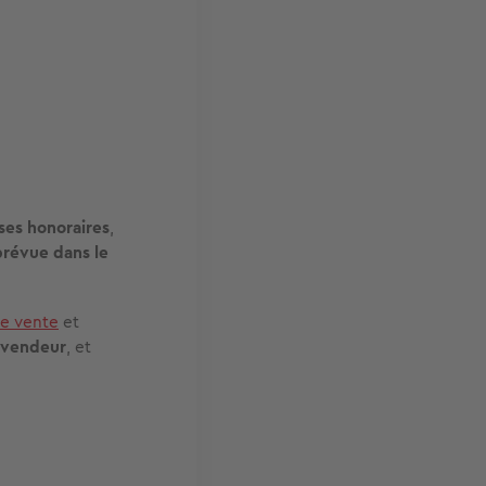
ses honoraires
,
prévue dans le
e vente
et
t vendeur
, et