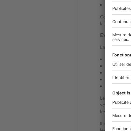
les frais de
Ces frais rep
la base du prix
Exemple de
En reprenant l
Prix net ve
Frais d'age
Prix FAI :
21
Frais de not
Coût total 
Le notaire jou
vente, vérifie 
les éventuels 
Il encaisse éga
les fonds au v