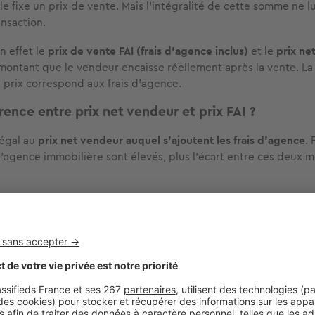
lle fixe un prix de vente. Mais l'intégralité de cette somme ne l
ansaction.
n effet le
prix de vente FAI (frais d'agence inclus)
et le
prix ne
e montant que le vendeur encaisse réellement après la vente. La
 prix correspond aux frais d'agence.
rence entre prix net vendeur et prix FAI ?
 égal au
prix net vendeur auquel s'ajoutent les frais d'agence
. 
l'agence immobilière sont élevés, plus l'écart entre ces deux m
ence correspondent à la rémunération de l'agent immobilier lor
e sont pas encadrés par la loi et représentent généralement
entr
ur
. Certaines agences appliquent toutefois un montant minim
compris entre
5 000 et 6 000 €
.
calcul du prix net vendeur
ndeur :
200 000 €