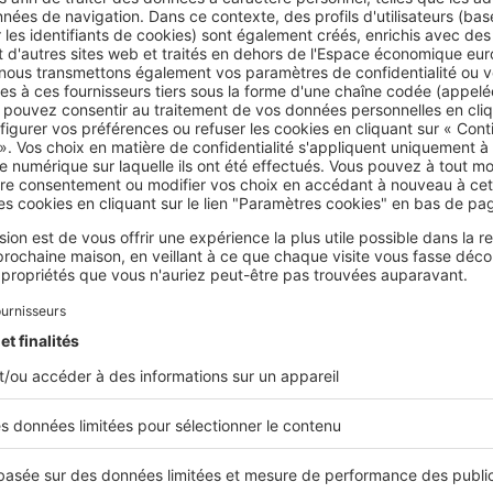
nce :
6 %
, soit
12 000 €
iché dans l'annonce :
212 000 €
ne bonne estimation immobilière, il est essentiel de partir du p
é, puis d'y ajouter les frais d'agence afin d'obtenir le prix FAI 
ces.
otentiel consulte toujours le prix FAI
. Il doit donc avoir consc
end également la rémunération de l'agence immobilière.
 notaire
e
, souvent
appelés à tort « frais de notaire »
, sont
payés par l'a
rix FAI
.
nature du compromis de vente, le coût total supporté par l'ach
vendeur ;
agence ;