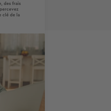
, des frais
 percevez
 clé de la