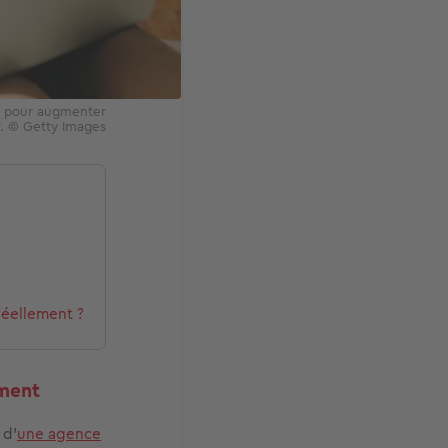
te pour augmenter
r. © Getty Images
réellement ?
ement
 d'
une agence