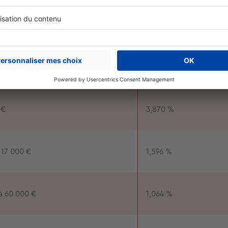
émoluments du notaire depuis janvier 2021
Taux applicable
 €
3,870 %
 17 000 €
1,596 %
à 60 000 €
1,064 %