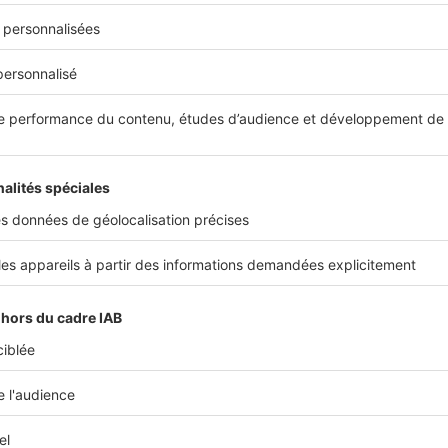
 notaire.
résentent généralement
7 à 8 % du prix du bien immobilier
et so
 FAI.
 calcul
'exemple précédent :
ndeur :
200 000 €
nce (6 %) :
12 000 €
2 000 €
aire (7 %) :
14 840 €
pour l'acquéreur :
226 840 €
e
un rôle central dans la transaction immobilière
. Il sécurise ju
les titres de propriété, procède aux formalités de publicité fon
droits de préemption.
lement les frais d'acte lors de la signature de l'acte authentiqu
endeur dans un délai généralement compris entre
2 et 21 jours