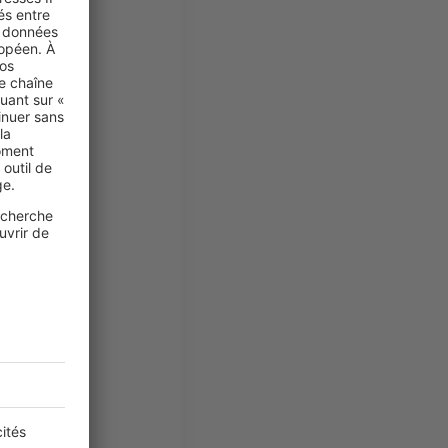
rix net
qui figurera
ience que ce
cquéreur et
eteur