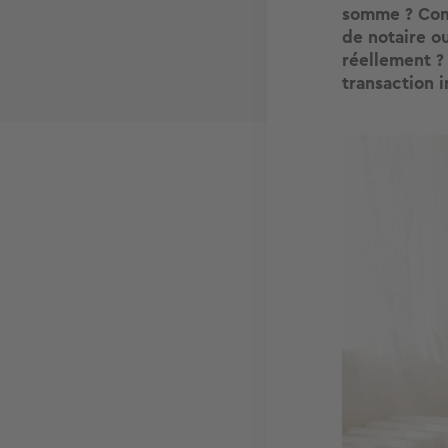
somme ? Comm
de notaire o
réellement ?
transaction 
Image