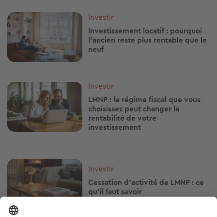
Image
Investir
Investissement locatif : pourquoi
l’ancien reste plus rentable que le
neuf
Image
Investir
LMNP : le régime fiscal que vous
choisissez peut changer la
rentabilité de votre
investissement
Image
Investir
Cessation d’activité de LMNP : ce
qu'il faut savoir