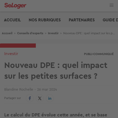
Aller
au
contenu
Edito
principal
ACCUEIL
NOS RUBRIQUES
PARTENAIRES
GUIDE 
Fil d'Ariane
Accueil
>
Conseils d'experts
>
Investir
>
Nouveau DPE : quel impact sur les petites surfaces ?
Investir
PUBLI-COMMUNIQUÉ
Nouveau DPE : quel impact
sur les petites surfaces ?
Blandine Rochelle
26 mar 2024
Partager sur
Le calcul du DPE évolue cette année, et se base