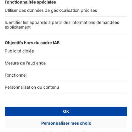
Tous nos services pro
Accès client
Mes annonces sur SeLoger
À DÉCOUVRIR
Annuaire des professionnels
Tout l'immobilier
Toutes les villes
Tous les départements
Toutes les régions
SeLoger © 1992 - 2023
Annonces Immobilières
Paramétrer mes cookies
Conditions Générales d'Utilisation
Politique Générale de Protection des Données
Fonctionnement de notre site