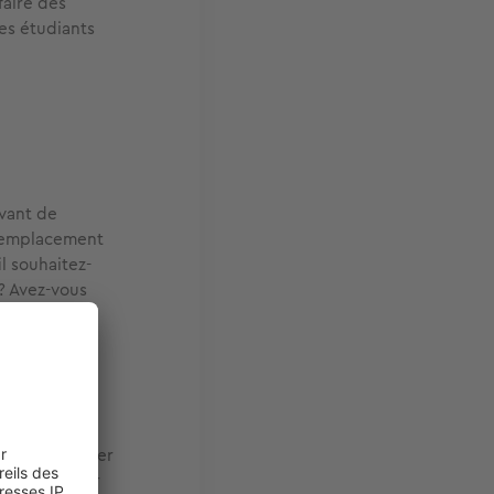
faire des
les étudiants
avant de
L'emplacement
l souhaitez-
 ? Avez-vous
?
oigner votre
érêt des
rnent. Partager
'intérêt. Sur