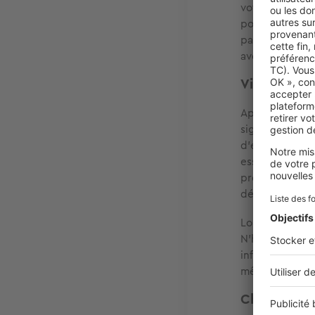
votre annonce,
pour la vie qu
paraître plus i
avec futurs col
Visiter les 
Après avoir ad
signer le bail 
d'effectuer un
essentielle po
propriété. Une
déterminer si 
Lors des visite
N'hésitez pas 
infos utiles. Év
même en cas d
Choisir le 