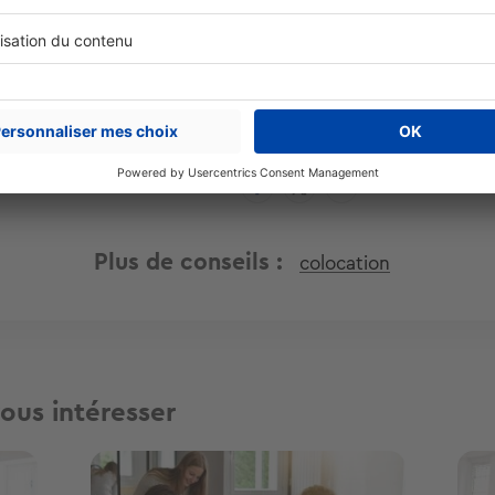
Cet article vous a été utile ?
Partager sur
Plus de conseils
colocation
ous intéresser
Image
Ima