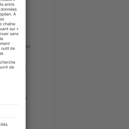
compétences
entir pour
n de confiance
z être tenté de
écipiter et
 une étape
nérales de la
également de
 sérieux.
ur obtenir des
r les visites,