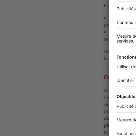
Pour vivre en c
Le contrat 
propriétaire av
Le contrat 
seul contrat de
Généralement, l
le cas, choisis
Faut-il une
Dans
une colo
moins un coloca
recommandé que
pour couvrir s
dommages aux b
plus complète
trouver le meil