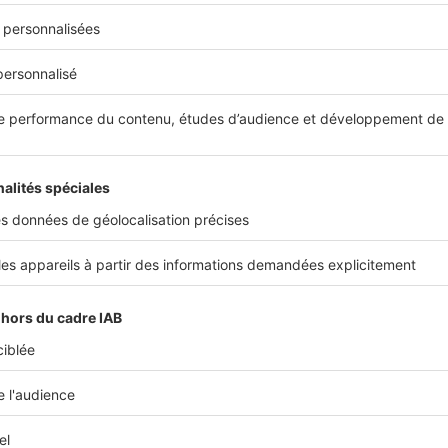
olocation, vous avez le choix entre 2 types de contrats de bail 
individuel
: chacun des colocataires conclut un contrat distinct 
ec une possible clause de solidarité.
unique de colocation
: tous les colocataires s'engagent conjoin
 bail.
e type de contrat est imposé par le propriétaire bailleur. Mais 
sez en fonction de vos préférences.
 assurance habitation lorsqu'on est en colocation 
cation
se pose souvent la question de
l'assurance habitation
. S
taire doit s'assurer pour les risques locatifs. Il est toutefois f
 chaque colocataire souscrive son propre contrat d'assuranc
es propres risques.
Opter pour une assurance multirisque, incl
iens et responsabilité civile vie privée, est judicieux pour u
.
Bien sûr, c'est à vous d'étudier vos besoins en termes de prot
leur assureur.