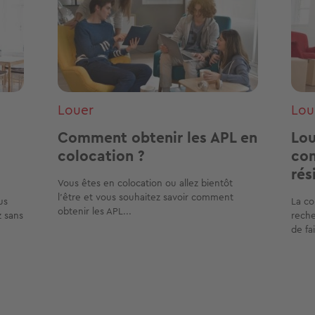
Louer
Lou
Comment obtenir les APL en
Lou
colocation ?
com
rési
Vous êtes en colocation ou allez bientôt
l’être et vous souhaitez savoir comment
us
La co
obtenir les APL...
z sans
reche
de fai