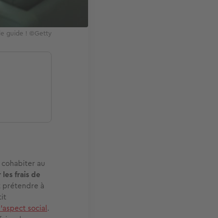
le guide ! ©Getty
à cohabiter au
 les frais de
 prétendre à
it
l'aspect social
.