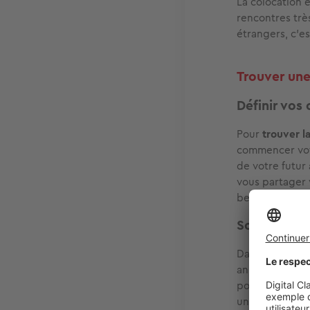
La colocation 
rencontres très
étrangers, c'e
Trouver une
Définir vos 
Pour
trouver l
commencer votr
de votre futur
vous partager 
besoin d'une a
Soigner vo
Dans votre
rec
annonce de can
potentiels col
un appartement