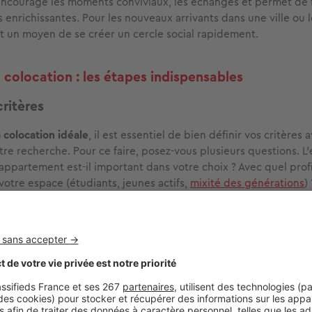
encourage les moments conviviaux, les échanges et permet de 
 enrichissantes. Pour les nouveaux arrivants dans une ville ou 
st un moyen de se créer un cercle social rapidement.
 colocation : les étapes indispensables
critères
a colocation idéale
, il est essentiel de bien définir vos critères 
e recherche. Pour ce faire, posez-vous plusieurs questions. 
 appartement est-il important dans votre choix ? Avec quel profi
votre espace (étudiants, jeunes actifs,
mixité des générations
)
mbiance calme pour vos sessions de révision ou de télétravail 
tre annonce
herche de la colocation idéale
, la deuxième étape consiste à s
didat. Présentez-vous de manière détaillée pour susciter l'int
ocataires et donner toutes les infos nécessaires qui vous conce
, c'est souvent partager une certaine intimité et des centres d