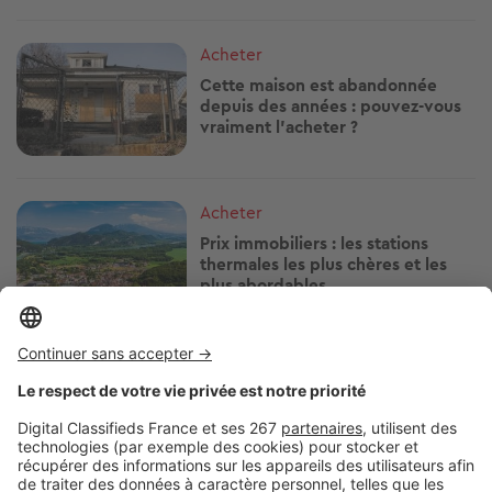
Image
Acheter
Cette maison est abandonnée
depuis des années : pouvez-vous
vraiment l’acheter ?
Image
Acheter
Prix immobiliers : les stations
thermales les plus chères et les
plus abordables
Image
Acheter
Ce dispositif permet d'acheter un
logement jusqu'à 50 % moins cher
: êtes-vous éligible ?