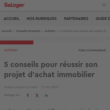
Aller
au
contenu
Edito
principal
ACCUEIL
NOS RUBRIQUES
PARTENAIRES
GUIDE 
Fil d'Ariane
Accueil
>
Conseils d'experts
>
Acheter
>
5 conseils pour réussir son projet d’achat immobilier
Acheter
PUBLI-COMMUNIQUÉ
5 conseils pour réussir son
projet d’achat immobilier
Anissa Duport-Levanti
12 nov 2021
Partager sur