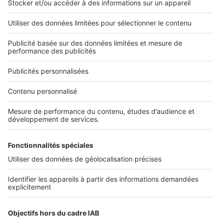
L'ENTREPRISE
Qui sommes-nous ?
Nous contacter
Nous recrutons
NOS APPLICATIONS
Découvrez nos applications
SERVICES PRO
Tous nos services pro
Accès client
Mes annonces sur SeLoger
À DÉCOUVRIR
Annuaire des professionnels
Tout l'immobilier