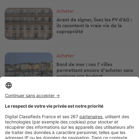
Image
Acheter
Avant de signer, lisez les PV d'AG :
ils racontent la vraie vie de la
copropriété
Image
Acheter
Bord de mer : ces 7 villes
permettent encore d'acheter sans
exploser son budget
Image
Acheter
Humidité : ces détails pendant
une visite peuvent vous éviter de
gros travaux