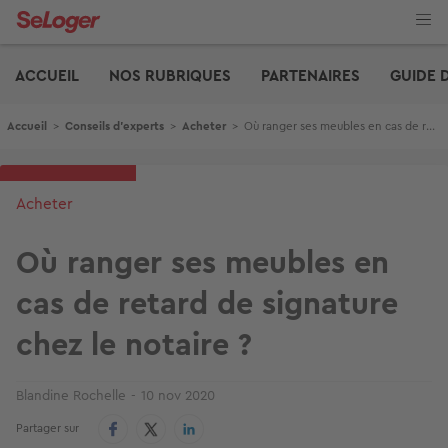
Aller
au
contenu
Edito
principal
ACCUEIL
NOS RUBRIQUES
PARTENAIRES
GUIDE 
Fil d'Ariane
Accueil
>
Conseils d'experts
>
Acheter
>
Où ranger ses meubles en cas de retard de signature chez le notaire ?
Acheter
Où ranger ses meubles en
cas de retard de signature
chez le notaire ?
Blandine Rochelle
10 nov 2020
Partager sur