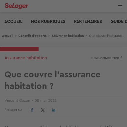
Aller
au
contenu
Edito
principal
ACCUEIL
NOS RUBRIQUES
PARTENAIRES
GUIDE 
Fil d'Ariane
Accueil
>
Conseils d'experts
>
Assurance habitation
>
Que couvre l’assurance habitation ?
Assurance habitation
PUBLI-COMMUNIQUÉ
Que couvre l’assurance
habitation ?
Vincent Cuzon
08 mar 2022
Partager sur