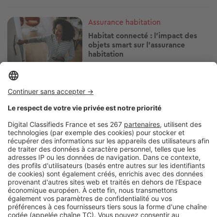
Image
Assurance habitation
Habitat connecté : l’impact des
objets smart sur l’assurance
habitation
Image
Assurance habitation
Les règles de l'assurance
habitation en colocation pour un
bail individuel
Image
Assurance habitation
Dégât des eaux à 22h, colis
disparu… Ces galères du
quotidien que votre assurance
habitation peut couvrir