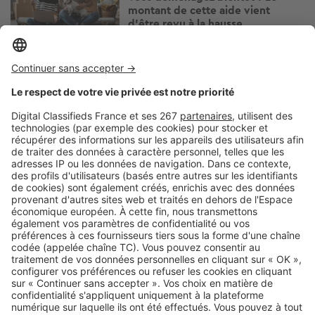
montant de cette aide vient
d’être revu à la hausse
Image
Déménager
Le « faux déménagement » : la
méthode radicale pour
désencombrer la maison
Image
Déménager
Déménagement : en quoi louer un
utilitaire simplifie vraiment la
logistique ?