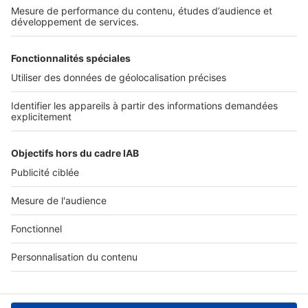
SERVICES PRO
Tous nos services pro
Accès client
Mes annonces sur SeLoger
À DÉCOUVRIR
Annuaire des professionnels
Tout l'immobilier
Toutes les villes
Tous les départements
Toutes les régions
SeLoger © 1992 - 2023
Annonces Immobilières
Paramétrer mes cookies