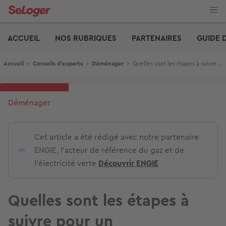
Aller
au
contenu
Edito
principal
ACCUEIL
NOS RUBRIQUES
PARTENAIRES
GUIDE 
Fil d'Ariane
Accueil
>
Conseils d'experts
>
Déménager
>
Quelles sont les étapes à suivre pour un déménagement réussi et sans stress ?
Déménager
Cet article a été rédigé avec notre partenaire
ENGIE, l'acteur de référence du gaz et de
l'électricité verte
Découvrir ENGIE
Quelles sont les étapes à
suivre pour un