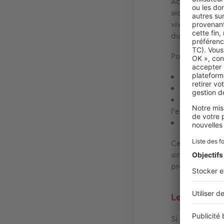
Action Logeme
aides permette
vivant en loge
durant leur pé
Pour bénéficie
avoir
moins
être sous c
louer ou êt
l’entreprise ;
toucher un 
Ce soutien fina
ainsi se loger
professionnalis
Le disposit
Si vous êtes s