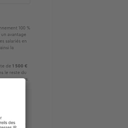
ionnement 100 %
re un avantage
les salariés en
ainsi la
ite de
1 500 €
s le reste du
us pouvez vous
n raison de
ernance
onnalisation
,