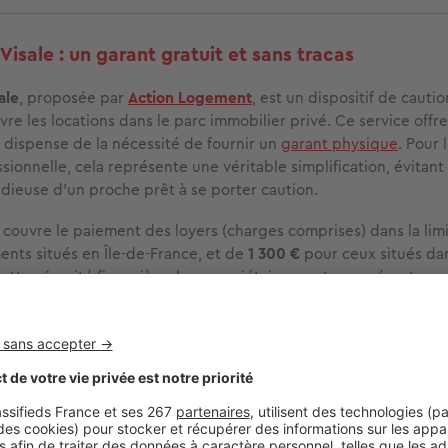
Visale : un garant gratuit et sans tracas
ale
, proposée par
Action Logement
, est un dispositif de caut
vre les locations dans le parc immobilier privé. Ce service off
s dispense de la nécessité de fournir un
garant physique
. Pour 
sionnelle, cela représente une véritable simplification, évitant 
idieuse d’un proche prêt à se porter caution.
 couvre le paiement des loyers (charges comprises) dans la lim
ents situés en Île-de-France, et de
1 300 €
pour ceux situés dan
ette sécurité financière, les propriétaires sont rassurés, et vo
 votre nouvelle vie professionnelle sans crainte d’être refusé e
arant.
li-Jeune : un coup de pouce pour les jeunes en alt
s de moins de 30 ans en
contrat d'apprentissage ou de professi