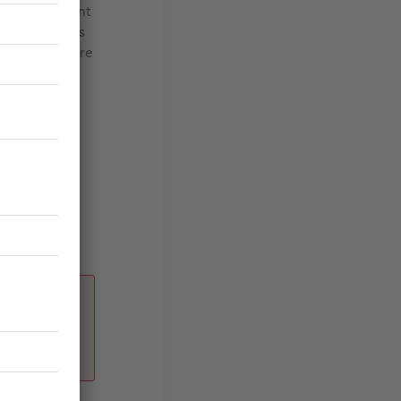
he nécessitant
vrir les frais
%
pour prendre
ne
prévues
 encore le
e cadre de la
e
 motifs