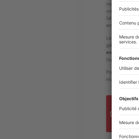
vous pouvez bé
un déménageme
liés à l’accom
en charge les f
Le montant ma
géographique.
engendrées pa
loyer d’un sec
Pour être éligi
mutation, ou d
Un 
l’en
de m