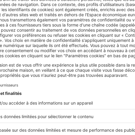
nt propose des aides spécifiques :
Mobili-Jeune
et
Agri-Mobili
nt de prendre en charge une partie du loyer ou de la redevan
ment-foyer ou en résidence sociale, rendant ainsi plus accessi
riode de formation.
r de cette aide, plusieurs conditions doivent être respectées :
 de 30 ans
;
ontrat d’alternance ;
re sur le point de louer un logement proche du lieu de formati
salaire brut
inférieur ou égal au
Smic
.
ncier est un levier précieux pour les jeunes actifs en formatio
 plus sereinement pendant leur période d’apprentissage ou de
ation.
if Mobili-Pass : financer vos frais de déménagemen
alarié d’une entreprise privée non agricole employant plus de 