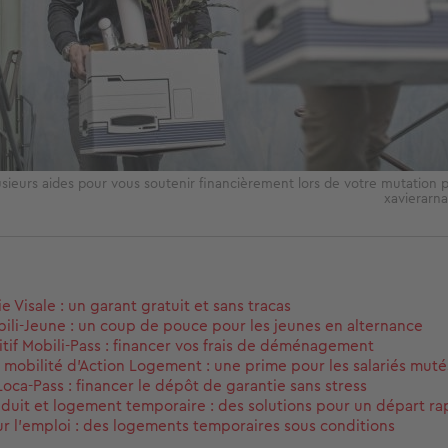
lusieurs aides pour vous soutenir financièrement lors de votre mutation 
xavierarn
e Visale : un garant gratuit et sans tracas
bili-Jeune : un coup de pouce pour les jeunes en alternance
itif Mobili-Pass : financer vos frais de déménagement
la mobilité d'Action Logement : une prime pour les salariés muté
Loca-Pass : financer le dépôt de garantie sans stress
éduit et logement temporaire : des solutions pour un départ ra
r l'emploi : des logements temporaires sous conditions