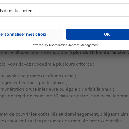
 mobilité d'Action Logement : une prime pour les sa
lité
est une autre initiative proposée par Action Logement. Elle
lariés qui doivent se rapprocher de leur lieu de travail à la suit
une embauche. Cette aide se traduit par une
prime de démén
rsés aux salariés pour éviter des temps de transport trop longs
t être alloués pour une mutation à
plus de 70 km de l’ancien 
ble, vous devez répondre à plusieurs critères :
é ou avoir une promesse d’embauche ;
logement en tant que locataire ;
émunération brute inférieure ou égale à
1,5 fois le Smic
;
mps de trajet de moins de 30 minutes entre le nouveau logeme
rmet de couvrir
les coûts liés au déménagement
, allégeant ains
 pèse souvent sur les personnes en mobilité professionnelle.