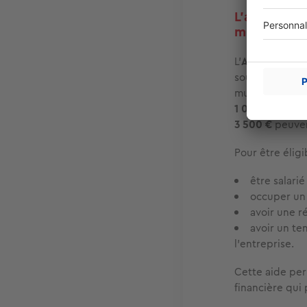
L'aide à la
mutés
L’
Aide à la Mobi
soutenir les sa
mutation ou d’
1 000 €
sont ve
3 500 €
peuven
Pour être éligi
être salari
occuper un 
avoir une r
avoir un te
l’entreprise.
Cette aide pe
financière qui