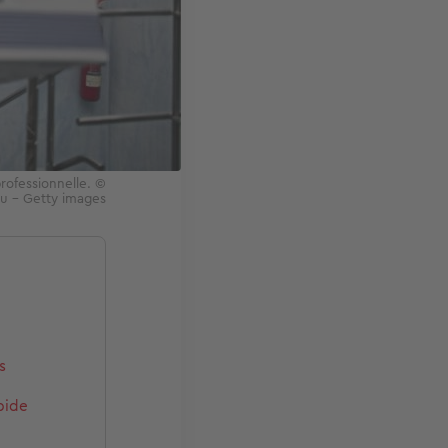
professionnelle. ©
au - Getty images
s
pide