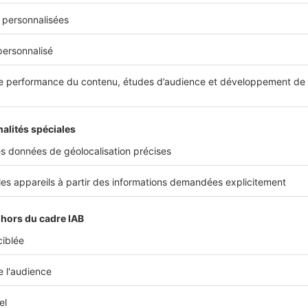
néficier de l’aide
Mobili-Pass
en cas de mutation ou d’embauc
nt. Ce dispositif prend deux formes : une
subvention
pour cou
pagnement par un professionnel de l’immobilier, et un
prêt à 1 
rais de mobilité (frais d’agence, de notaire, double loyer, etc.).
ximum de l’aide est de
3 500 €
, et il varie en fonction de la zo
 Cette aide permet notamment de faire face aux
dépenses im
r la mutation
, comme le paiement des intérêts intercalaires ou
ond logement pendant la période de transition.
ble à Mobili-Pass, il est impératif de changer de domicile dans l
’être dans l’obligation de prendre un second logement.
changement d’employeur ou un changement de siège social d
treprise dans une autre ville ne sont pas considérés comme des
utation professionnelle.