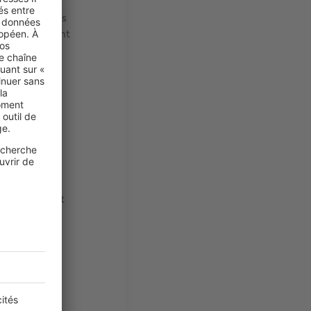
-Jeune
.
Ces
ce des jeunes
ble le logement
on ou de
n, qui peuvent
t
10 personnes,