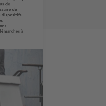
lus de
ssaire de
dispositifs
es
ions
t démarches à