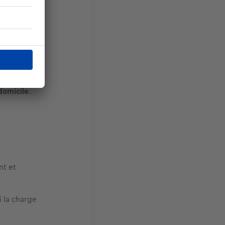
lariés
 vise à
e d’une
agement
:
, et jusqu’à
domicile
.
nt et
i la charge