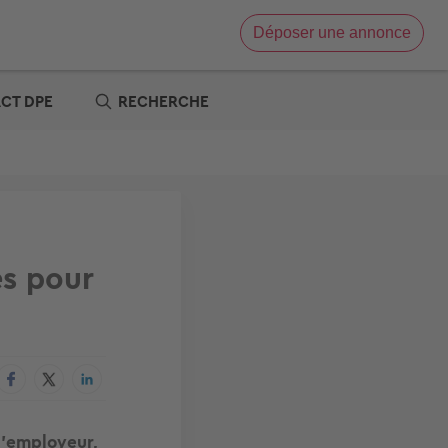
Déposer une annonce
Vente immobilière
Location immobilière
ACT DPE
RECHERCHE
e
x zéro
re
t
s offres
tre
es pour
 l’employeur,