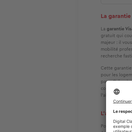
La garantie 
La
garantie Vis
gratuit qui cou
majeur : il vou
mobilité profes
recherche fast
Cette garantie
pour les logem
pays. Grâce à c
concentrer sur
l’absence de g
L'aide Mobi
Pour les jeune