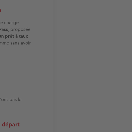
s
ne charge
Pass
, proposée
n prêt à taux
omme sans avoir
’ont pas la
n départ