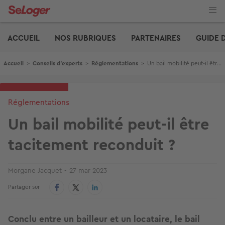
Aller
au
contenu
Edito
principal
ACCUEIL
NOS RUBRIQUES
PARTENAIRES
GUIDE 
Fil d'Ariane
Accueil
>
Conseils d'experts
>
Réglementations
>
Un bail mobilité peut-il être tacitement reconduit ?
Réglementations
Un bail mobilité peut-il être
tacitement reconduit ?
Morgane Jacquet
27 mar 2023
Partager sur
Conclu entre un bailleur et un locataire, le bail