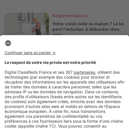
Image
Réglementations
Votre voisin isole sa maison ? La loi
peut l'autoriser à déborder chez
vous
Image
Réglementations
Télétravailler depuis votre
location de vacances : ce que vous
avez le droit de faire
Image
Réglementations
Travaux le dimanche : ce que
votre voisin a le droit de faire… ou
non