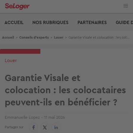
Aller
au
contenu
Edito
principal
ACCUEIL
NOS RUBRIQUES
PARTENAIRES
GUIDE 
Fil d'Ariane
Accueil
>
Conseils d'experts
>
Louer
>
Garantie Visale et colocation : les colocataires peuvent-ils en bénéficier ?
Louer
Garantie Visale et
colocation : les colocataires
peuvent-ils en bénéficier ?
Emmanuelle Lopez
11 mai 2026
Partager sur