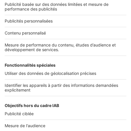
Qui sommes-nous ?
Nous contacter
Nous recrutons
NOS APPLICATIONS
Découvrez nos applications
SERVICES PRO
Tous nos services pro
Accès client
Mes annonces sur SeLoger
À DÉCOUVRIR
Annuaire des professionnels
Tout l'immobilier
Toutes les villes
Tous les départements
Toutes les régions