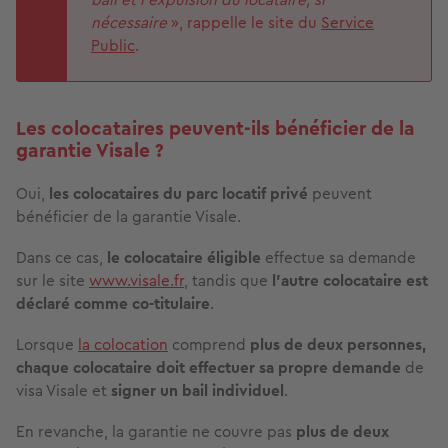
nécessaire
», rappelle le site du
Service
Public
.
Les colocataires peuvent-ils bénéficier de la
garantie Visale ?
Oui,
les colocataires du parc locatif privé
peuvent
bénéficier de la garantie Visale.
Dans ce cas,
le colocataire éligible
effectue sa demande
sur le site
www.visale.fr
, tandis que
l’autre colocataire est
déclaré comme co-titulaire
.
Lorsque
la colocation
comprend
plus de deux personnes,
chaque colocataire doit effectuer sa propre demande
de
visa Visale et
signer un bail individuel
.
En revanche, la garantie ne couvre pas
plus de deux