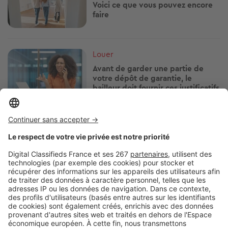
Voici ce que vous pouvez encore
faire
Image
Louer
Avant de garder une partie de
votre dépôt de garantie, le
bailleur doit fournir ces justificatifs
Image
Louer
Votre locataire paie toujours en
retard ? Les solutions avant que la
situation ne se dégrade
Image
Louer
Vous vivez en HLM ? Attention