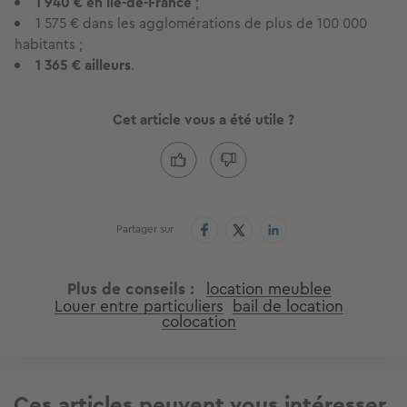
1 940 € en Île-de-France
;
1 575 € dans les agglomérations de plus de 100 000
habitants ;
1 365 € ailleurs
.
Cet article vous a été utile ?
Partager sur
Plus de conseils
location meublee
Louer entre particuliers
bail de location
colocation
Ces articles peuvent vous intéresser