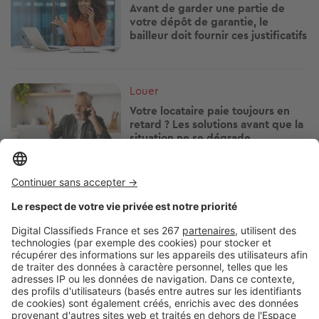
Avant de garder une partie de
votre dépôt de garantie, le
bailleur doit fournir ces justificatifs
Image
Louer
Votre locataire paie toujours en
retard ? Les solutions avant que la
situation ne se dégrade
Image
Louer
Vous vivez en HLM ? Attention
avant d'installer une climatisation
Image
Louer
Cette aide peut faire baisser votre