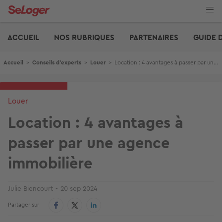
Aller
au
contenu
Edito
principal
ACCUEIL
NOS RUBRIQUES
PARTENAIRES
GUIDE 
Fil d'Ariane
Accueil
>
Conseils d'experts
>
Louer
>
Location : 4 avantages à passer par une agence immobilière
Louer
Location : 4 avantages à
passer par une agence
immobilière
Julie Biencourt
20 sep 2024
Partager sur