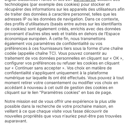
facture ?
Image
Louer
Logement social : pourquoi le
système HLM est sous pression
SeLoger c'est aussi