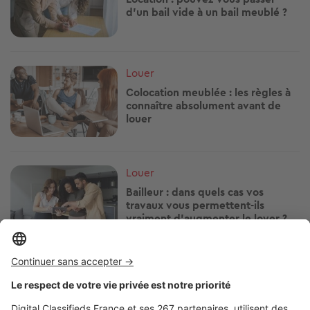
d’un bail vide à un bail meublé ?
Image
Louer
Colocation meublée : les règles à
connaître absolument avant de
louer
Image
Louer
Bailleur : dans quels cas vos
travaux vous permettent-ils
vraiment d’augmenter le loyer ?
Image
Louer
Volet roulant en panne : locataire
ou propriétaire, à qui revient la