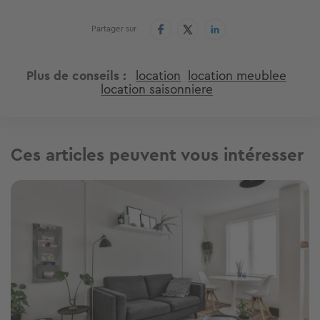
Partager sur
Plus de conseils
location
location meublee
location saisonniere
Ces articles peuvent vous intéresser
Image