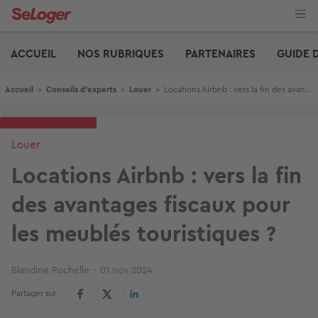
Aller
au
contenu
Edito
principal
ACCUEIL
NOS RUBRIQUES
PARTENAIRES
GUIDE 
Fil d'Ariane
Accueil
>
Conseils d'experts
>
Louer
>
Locations Airbnb : vers la fin des avantages fiscaux pour les meublés touristiques ?
Louer
Locations Airbnb : vers la fin
des avantages fiscaux pour
les meublés touristiques ?
Blandine Rochelle
01 nov 2024
Partager sur