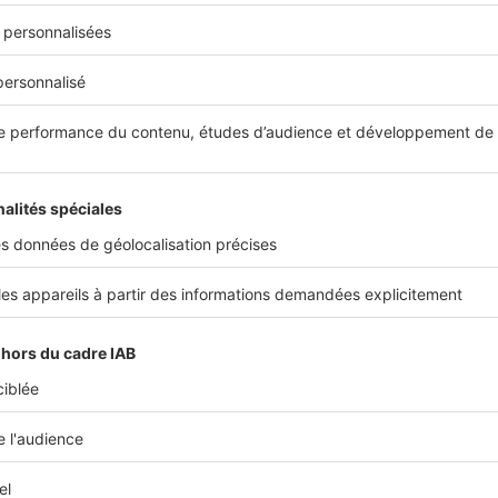
Plus de conseils
compromis de vente
notaire
ous intéresser
Image
Ima
Vendre
Ach
Compromis : quelle
Que