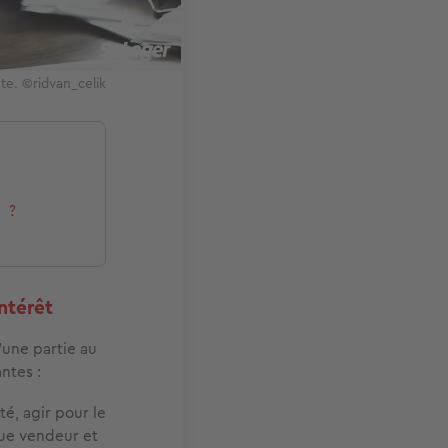
te. ©ridvan_celik
e ?
ntérêt
une partie au
ntes :
té, agir pour le
que vendeur et