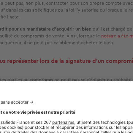
 ne peut pas, non plus, contracter pour son propre compte avec
f dans les cas spécifiques ou la loi l’y autorise ou lorsque le 
fié l’acte.
erdit pour un mandataire d’acquérir un bien
qu’il est chargé de
nullité du compromis de vente. Ainsi, lorsque le
notaire a été 
acquéreur, il ne peut pas valablement acheter le bien.
us représenter lors de la signature d'un comprom
des parties au compromis ne peut pas se déplacer ou souhaite 
faire représenter, elle peut donner le pouvoir à un tiers. Les 
oir un
pouvoir visant à signer le compromis de vente
au nom et
artie au contrat peuvent être un cocontractant, tel qu’un coa
s une tierce personne le peut aussi.
re une procuration pour un acte de vente ?