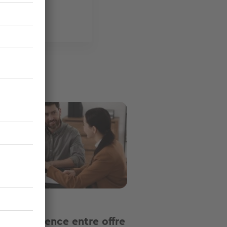
ge
eter
lle différence entre offre