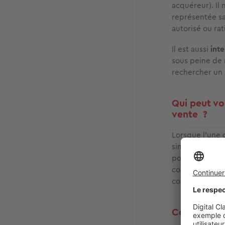
acquéreur). Il
représentée sau
autorisé ou rati
Il est aussi
int
sous peine de 
rechercher un 
Qui peut vo
vente ?
Lorsque l’une 
simplement se 
pouvant recev
compte d’une p
covendeur, mai
Comment fai