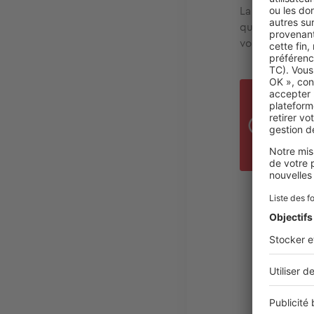
La
forme écrite
que le mandant
volonté d’être 
A
L
A