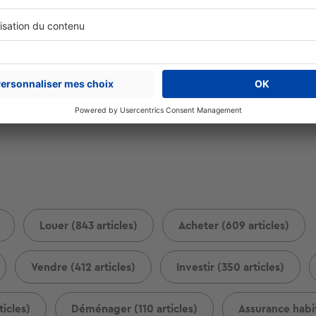
différence entre une clause
d’a
suspensive et une clause
ven
résolutoire ?
Le pr
se dé
écis
Un compromis de vente peut contenir à la
signa
fois des clauses suspensives et des clauses
résolutoires...
Louer (843 articles)
Acheter (609 articles)
Vendre (412 articles)
Investir (350 articles)
icles)
Déménager (110 articles)
Assurance habit