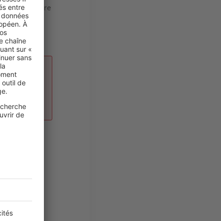
 est nécessaire
airement sa
cité.
ivil