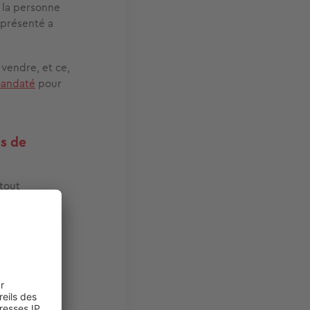
 la personne
représenté a
 vendre, et ce,
mandaté
pour
is de
tout
personnes
 pour le
cquéreur, ou