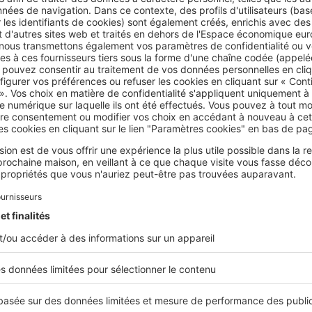
 est à privilégier
pour la procuration (aussi appelée mandat). Il
 (
partie au contrat qui donne pouvoir à un tiers
) manifeste cl
représenté et que l’acte signé ait à son égard une pleine effica
rticles 1984 et suivants du code civil
oi du 20 avril 2018 n°2018-287 modifiant l’article 1161 du code c
rticle 1596 du code civil
Cet article vous a été utile ?
Partager sur