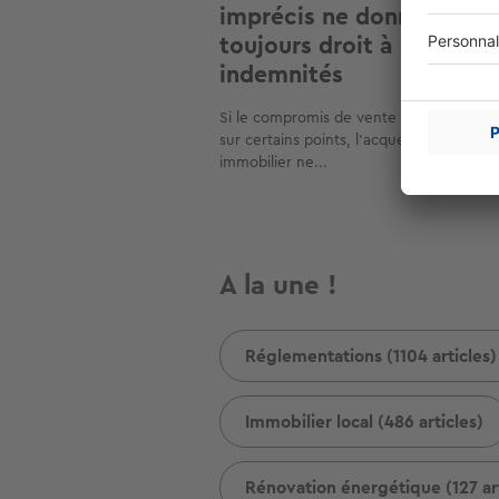
imprécis ne donne pas
toujours droit à des
indemnités
Si le compromis de vente signé est impr
sur certains points, l’acquéreur du bien
immobilier ne...
A la une !
Réglementations (1104 articles)
Immobilier local (486 articles)
Rénovation énergétique (127 art