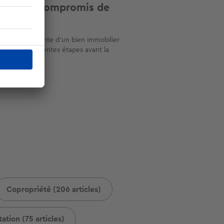
chat et compromis de
te ?
ocessus de vente d’un bien immobilier
cline en différentes étapes avant la
ture de l...
Copropriété (206 articles)
ation (75 articles)