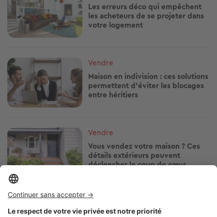
Les erreurs déco qui empêchent
les acheteurs de se projeter dans
votre logement
Image
Vendre
Maison en indivision : ces solutions
permettent d'éviter les blocages
entre héritiers
Image
Vendre
Vous vendez votre maison ? Ces
détails extérieurs peuvent
déclencher le coup de cœur
Image
Vendre