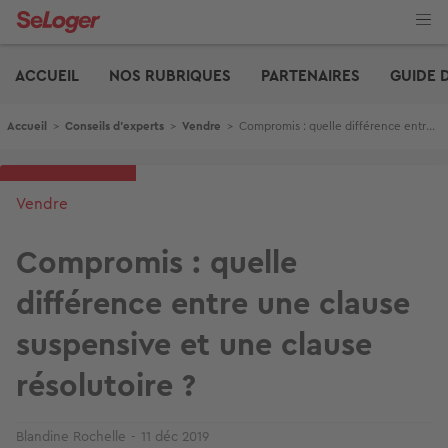
Aller
au
contenu
Edito
principal
ACCUEIL
NOS RUBRIQUES
PARTENAIRES
GUIDE 
Fil d'Ariane
Accueil
>
Conseils d'experts
>
Vendre
>
Compromis : quelle différence entre une clause suspensive et une clause résolutoire ?
Vendre
Compromis : quelle
différence entre une clause
suspensive et une clause
résolutoire ?
Blandine Rochelle
11 déc 2019