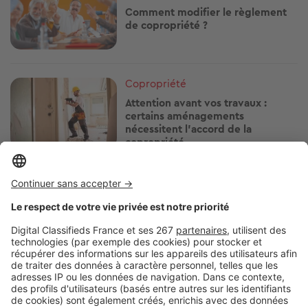
Comment modifier le règlement
de copropriété ?
Image
Copropriété
Attention avant vos travaux :
certains aménagements
nécessitent l'accord de la
copropriété
Image
Copropriété
Clim sans autorisation en
copropriété : démontage, justice,
sanctions… ce qui peut arriver
Image
Copropriété