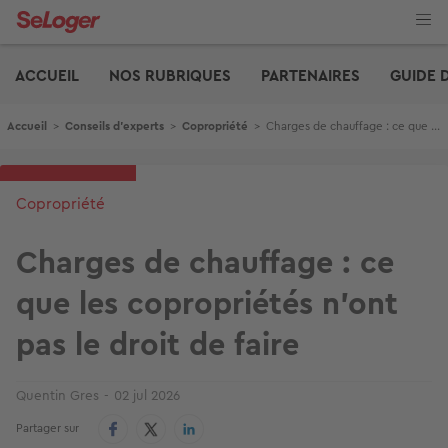
Aller
au
contenu
Edito
principal
ACCUEIL
NOS RUBRIQUES
PARTENAIRES
GUIDE 
Fil d'Ariane
Accueil
>
Conseils d'experts
>
Copropriété
>
Charges de chauffage : ce que les copropriétés n'ont pas le droit de faire
Copropriété
Charges de chauffage : ce
que les copropriétés n'ont
pas le droit de faire
Quentin Gres
02 jul 2026
Partager sur