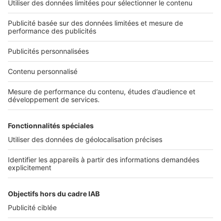
L'ENTREPRISE
Qui sommes-nous ?
Nous contacter
Nous recrutons
NOS APPLICATIONS
Découvrez nos applications
SERVICES PRO
Tous nos services pro
Accès client
Mes annonces sur SeLoger
À DÉCOUVRIR
Annuaire des professionnels
Tout l'immobilier
Toutes les villes
Tous les départements