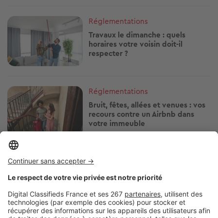
Image
Réglementations
Travaux le dimanche : quels
horaires votre voisin doit-il
respecter ?
Image
Réglementations
Bruit, fêtes, allées et venues : vos
recours contre un Airbnb dans
votre immeuble
Image
Réglementations
Arrosage, piscine, lavage de
voiture : quelles restrictions d'eau
près de chez vous ?