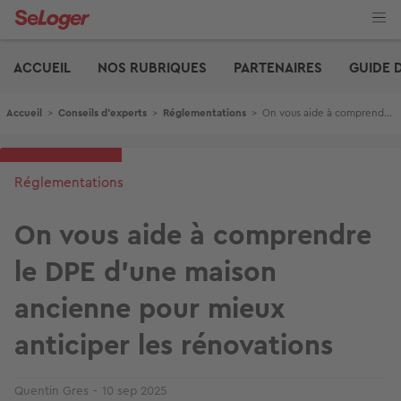
Aller
au
contenu
Edito
principal
ACCUEIL
NOS RUBRIQUES
PARTENAIRES
GUIDE 
Fil d'Ariane
Accueil
>
Conseils d'experts
>
Réglementations
>
On vous aide à comprendre le DPE d'une maison ancienne pour mieux anticiper les rénovations
Réglementations
On vous aide à comprendre
le DPE d'une maison
ancienne pour mieux
anticiper les rénovations
Quentin Gres
10 sep 2025