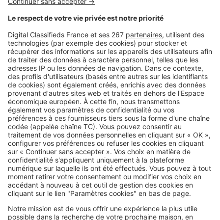
Image
Réglementations
Arrosage, piscine, lavage de
voiture : quelles restrictions d'eau
près de chez vous ?
Image
Réglementations
Vous plantez une haie ? Ces
essences peuvent vous éviter
bien des problèmes avec le
voisinage
SeLoger c'est aussi