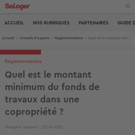
Aller
au
contenu
Edito
principal
ACCUEIL
NOS RUBRIQUES
PARTENAIRES
GUIDE 
Fil d'Ariane
Accueil
>
Conseils d'experts
>
Réglementations
>
Quel est le montant minimum du fonds de travaux dans une copropriété ?
Réglementations
Quel est le montant
minimum du fonds de
travaux dans une
copropriété ?
Morgane Jacquet
25 jun 2025