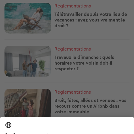
Image
Réglementations
Télétravailler depuis votre lieu de
vacances : avez-vous vraiment le
droit ?
Image
Réglementations
Travaux le dimanche : quels
horaires votre voisin doit-il
respecter ?
Image
Réglementations
Bruit, fêtes, allées et venues : vos
recours contre un Airbnb dans
votre immeuble