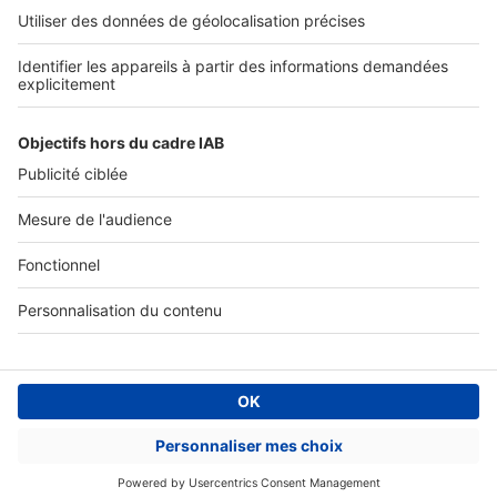
Tous nos services pro
Accès client
Mes annonces sur SeLoger
À DÉCOUVRIR
Annuaire des professionnels
Tout l'immobilier
Toutes les villes
Tous les départements
Toutes les régions
SeLoger © 1992 - 2023
Annonces Immobilières
Paramétrer mes cookies
Conditions Générales d'Utilisation
Politique Générale de Protection des Données
Fonctionnement de notre site