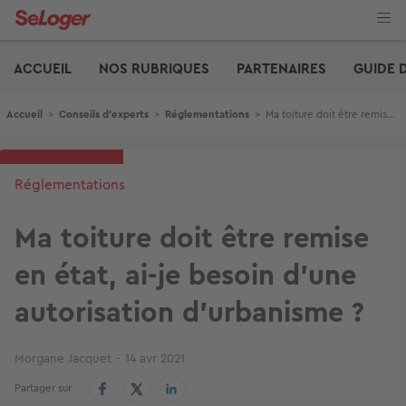
Aller
au
contenu
Edito
principal
ACCUEIL
NOS RUBRIQUES
PARTENAIRES
GUIDE 
Fil d'Ariane
Accueil
>
Conseils d'experts
>
Réglementations
>
Ma toiture doit être remise en état, ai-je besoin d’une autorisation d’urbanisme ?
Réglementations
Ma toiture doit être remise
en état, ai-je besoin d’une
autorisation d’urbanisme ?
Morgane Jacquet
14 avr 2021
Partager sur