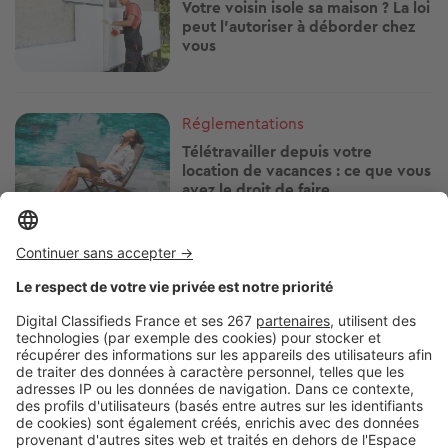
Votre voisin isole sa maison ? La loi
peut l'autoriser à déborder chez
vous
Image
Réglementations
Télétravailler depuis votre
location de vacances : ce que vous
avez le droit de faire
Image
Réglementations
Travaux le dimanche : ce que
votre voisin a le droit de faire… ou
non
Image
Réglementations
Vous pouvez prêter votre