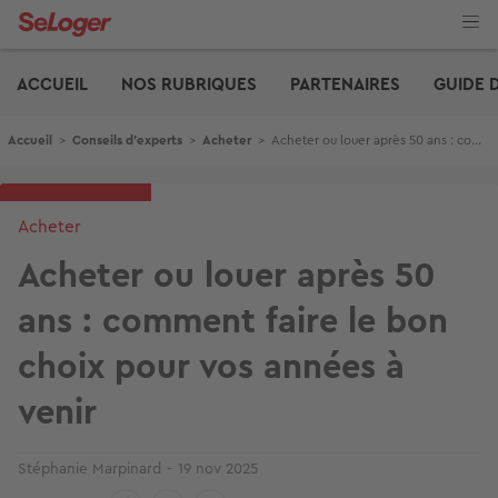
Aller
au
contenu
Edito
principal
ACCUEIL
NOS RUBRIQUES
PARTENAIRES
GUIDE 
Fil d'Ariane
Accueil
>
Conseils d'experts
>
Acheter
>
Acheter ou louer après 50 ans : comment faire le bon choix pour vos années à venir
Acheter
Acheter ou louer après 50
ans : comment faire le bon
choix pour vos années à
venir
Stéphanie Marpinard
19 nov 2025