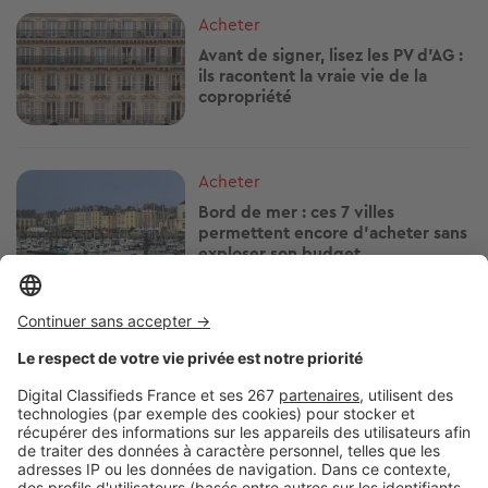
Image
Acheter
Avant de signer, lisez les PV d'AG :
ils racontent la vraie vie de la
copropriété
Image
Acheter
Bord de mer : ces 7 villes
permettent encore d'acheter sans
exploser son budget
Image
Acheter
Humidité : ces détails pendant
une visite peuvent vous éviter de
gros travaux