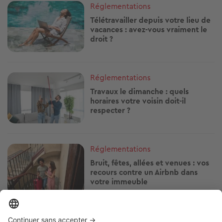
Image
Réglementations
Télétravailler depuis votre lieu de
vacances : avez-vous vraiment le
droit ?
Image
Réglementations
Travaux le dimanche : quels
horaires votre voisin doit-il
respecter ?
Image
Réglementations
Bruit, fêtes, allées et venues : vos
recours contre un Airbnb dans
votre immeuble
Image
Réglementations