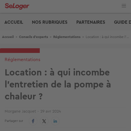
Aller
au
contenu
Edito
principal
ACCUEIL
NOS RUBRIQUES
PARTENAIRES
GUIDE 
Fil d'Ariane
Accueil
>
Conseils d'experts
>
Réglementations
>
Location : à qui incombe l’entretien de la pompe à chaleur ?
Réglementations
Location : à qui incombe
l’entretien de la pompe à
chaleur ?
Morgane Jacquet
29 avr 2024
Partager sur