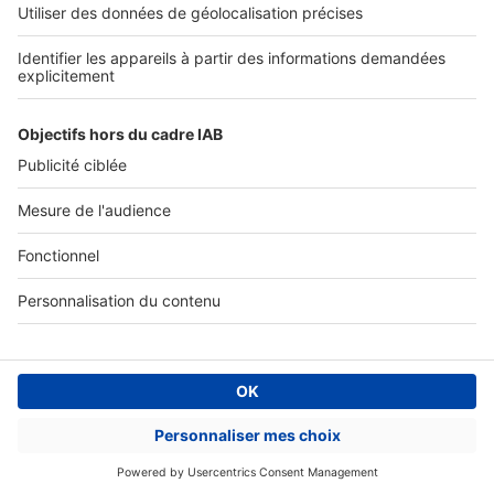
Accès client
Mes annonces sur SeLoger
À DÉCOUVRIR
Annuaire des professionnels
Tout l'immobilier
Toutes les villes
Tous les départements
Toutes les régions
SeLoger © 1992 - 2023
Annonces Immobilières
Paramétrer mes cookies
Conditions Générales d'Utilisation
Politique Générale de Protection des Données
Fonctionnement de notre site