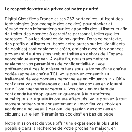
Arrosage, piscine, lavage de
voiture : quelles restrictions d'eau
près de chez vous ?
Image
Réglementations
Vous plantez une haie ? Ces
essences peuvent vous éviter
bien des problèmes avec le
voisinage
SeLoger c'est aussi