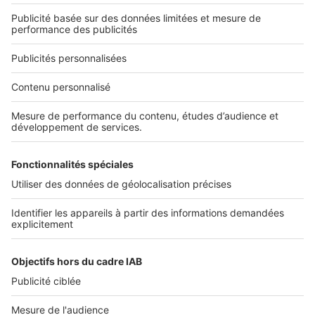
Qui sommes-nous ?
Nous contacter
Nous recrutons
NOS APPLICATIONS
Découvrez nos applications
SERVICES PRO
Tous nos services pro
Accès client
Mes annonces sur SeLoger
À DÉCOUVRIR
Annuaire des professionnels
Tout l'immobilier
Toutes les villes
Tous les départements
Toutes les régions