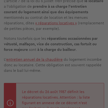
L’article 7 de la loi du 6 juillet 1989 précise que
le locataire
a l’obligation de
prendre à sa charge
l'entretien
courant
du logement
ainsi que des
équipements
mentionnés au contrat de location et
les menues
réparations
, dites
« réparations locatives »
(remplacement
de petites pièces, par exemple).
Notons toutefois que les
réparations occasionnées par
vétusté, malfaçon, vice de construction, cas fortuit ou
force majeure
sont
à la charge du bailleur
.
L’
entretien annuel de la chaudière
du logement incombe
donc au locataire. Cette obligation est souvent rappelée
dans le bail lui-même.
Le décret du 26 août 1987 définit les
réparations locatives. Attention : la liste
figurant en annexe de ce décret n’est