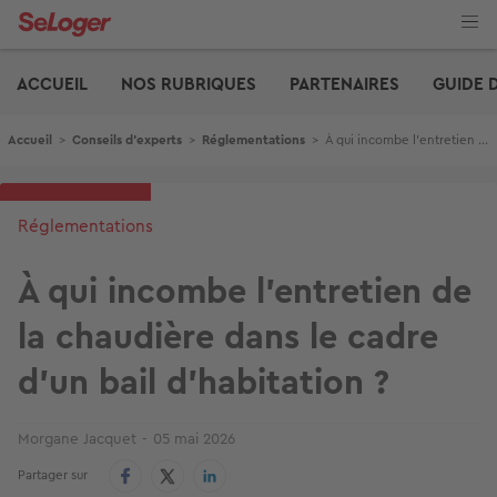
Aller
au
contenu
Edito
principal
ACCUEIL
NOS RUBRIQUES
PARTENAIRES
GUIDE 
Fil d'Ariane
Accueil
>
Conseils d'experts
>
Réglementations
>
À qui incombe l’entretien de la chaudière dans le cadre d’un bail d’habitation ?
Réglementations
À qui incombe l’entretien de
la chaudière dans le cadre
d’un bail d’habitation ?
Morgane Jacquet
05 mai 2026
Partager sur