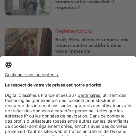
horaires votre voisin doit-il
respecter ?
Image
Réglementations
Bruit, fêtes, allées et venues : vos
recours contre un Airbnb dans
votre immeuble
Image
Réglementations
Arrosage, piscine, lavage de
voiture : quelles restrictions d'eau
près de chez vous ?
Image
Réglementations
Vous plantez une haie ? Ces
essences peuvent vous éviter