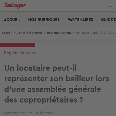
Aller
au
contenu
Edito
principal
ACCUEIL
NOS RUBRIQUES
PARTENAIRES
GUIDE 
Fil d'Ariane
Accueil
>
Conseils d'experts
>
Réglementations
>
Un locataire peut-il représenter son bailleur lors d’une assemblée générale des copropriétaires ?
Réglementations
Un locataire peut-il
représenter son bailleur lors
d’une assemblée générale
des copropriétaires ?
Morgane Jacquet
10 fév 2026