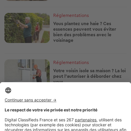
Image
Réglementations
Vous plantez une haie ? Ces
essences peuvent vous éviter
bien des problèmes avec le
voisinage
Image
Réglementations
Votre voisin isole sa maison ? La loi
peut l'autoriser à déborder chez
vous
Image
Réglementations
Télétravailler depuis votre
location de vacances : ce que vous
avez le droit de faire