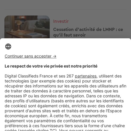
Image
Investir
Cessation d’activité de LMNP : ce
qu'il faut savoir
Image
Investir
Dispositif Jeanbrun : pourquoi
vous ne pourrez pas louer à votre
enfant
Image
Investir
30 % de décote sur le prix d'achat
: pourquoi le viager attire de plus
en plus d'investisseurs