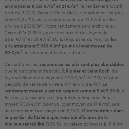
en moyenne 8 336 €/m² et 21 €/m²
, le rendement locatif
brut est 3,02 %. Dans le Vieux-Nice, le rendement est plus
élevé (4,23 %) avec un loyer moyen de 22 €/m² et des
prix de 6 243 €/m². Votre rendement sera moindre au
Carré d’Or (3,85 %), avec des prix et des loyers de
6 861 €/m² et 22 €/m². Dans le quartier du Port, où
les
prix atteignent 5 969 €/m² pour un loyer moyen de
20 €/m²
, le rendement brut est de 4 %.
Ce sont dans les
secteurs où les prix sont plus abordables
que le rendement s’envole.
À Riquier et Saint-Roch
, les
loyers s’élèvent en moyenne à 20 €/m² et 19 €/m² pour
des prix de vente de 4 798 €/m² et 4 318 €/m².
Le
rendement moyen y est de respectivement 5 et 5,28 %
. À
Pasteur, à proximité de l’hôpital du même nom, le prix
moyen 3 556 €/m² pour un loyer moyen de 17 €/m², soit
un rendement brut moyen de 5,73 %.
C’est toutefois dans
le quartier de l’Ariane que vous bénéficierez de la
meilleur rentabilité
(9,92 %), en raison de loyers à 18 €/m²