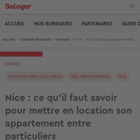
Aller
au
contenu
Edito
principal
ACCUEIL
NOS RUBRIQUES
PARTENAIRES
GUIDE 
Fil d'Ariane
Accueil
>
Conseils d'experts
>
Investir
>
Nice : ce qu’il faut savoir pour mettre en location son appartement entre particuliers
Investir
Provence-Alpes-Côte d'Azur
(06) Alpes-Maritimes
Nice
Nice : ce qu’il faut savoir
pour mettre en location son
appartement entre
particuliers