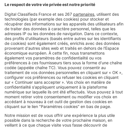
Volet roulant en panne : locataire
ou propriétaire, à qui revient la
facture ?
Image
Louer
Logement social : pourquoi le
système HLM est sous pression
SeLoger c'est aussi