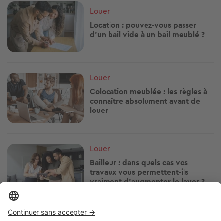
Image
Louer
Location : pouvez-vous passer
d’un bail vide à un bail meublé ?
Image
Louer
Colocation meublée : les règles à
connaître absolument avant de
louer
Image
Louer
Bailleur : dans quels cas vos
travaux vous permettent-ils
vraiment d’augmenter le loyer ?
Image
Louer