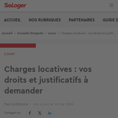
Aller
au
contenu
Edito
principal
ACCUEIL
NOS RUBRIQUES
PARTENAIRES
GUIDE 
Fil d'Ariane
Accueil
>
Conseils d'experts
>
Louer
>
Charges locatives : vos droits et justificatifs à demander
Louer
Charges locatives : vos
droits et justificatifs à
demander
Paul Anthonioz
mis à jour le
18 Mar 2026
Partager sur