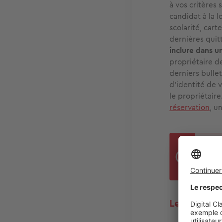
à vos critères
candidat à la 
scolarité, cart
dernières quitt
inclure dans un
propriétaire de
derniers bullet
d'identité de 
le propriétaire
réservation
, u
Le l
pouv
Les bons ré