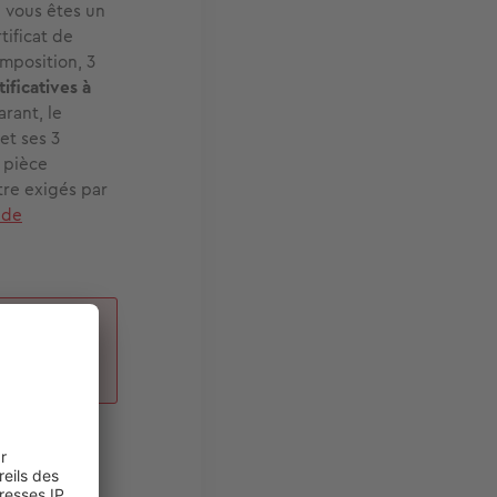
e vous êtes un
tificat de
imposition, 3
tificatives à
arant, le
et ses 3
a pièce
tre exigés par
 de
s
nt