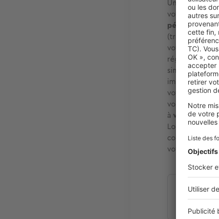
Une fois votre
votre futur lo
périmètre de 
(transports, c
votre périmètr
régulièrement 
simplicité, té
immobilières c
votre projet i
vos critères ar
à
vous renseig
Logement,
gar
contrat de trav
votre loyer ch
Estimez 