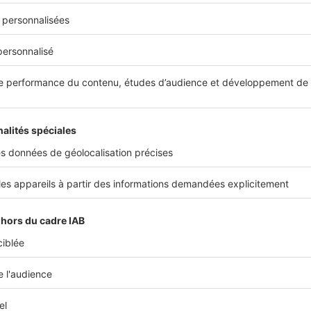
aut-il confier sa recherche à un professionnel ?
 fait possible de louer son logement de particulier à particulier,
e plusieurs avantages. En plus de pouvoir vous accompagner 
e votre dossier de location,
les agences immobilières disposen
ses
et peuvent vous proposer de nombreux biens répondant à 
recours à une agence implique le paiement d’
honoraires
, repré
 de loyer, c’est donc le meilleur moyen de trouver un bien rap
joue le rôle d’intermédiaire entre le locataire et le propriétaire
 guider et vous renseigner sur vos droits et obligations en t
outre, vous n’avez aucune démarche à effectuer en dehors de la 
er. Enfin, passer par une
agence immobilière
, c’est
l’assurance
e bail réglementaire
, assurant ainsi la protection de vos droits
 certaines agglomérations françaises comme Paris, Lille ou en