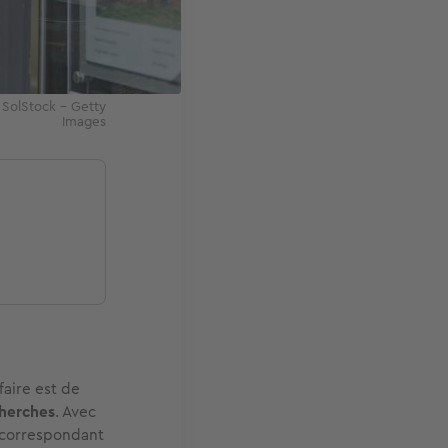
 SolStock - Getty
Images
aire est de
herches
. Avec
n correspondant