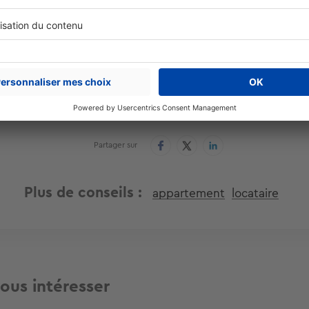
deaux,
les loyers des logements sont encadrés
.
Cet article vous a été utile ?
Partager sur
Plus de conseils
appartement
locataire
ous intéresser