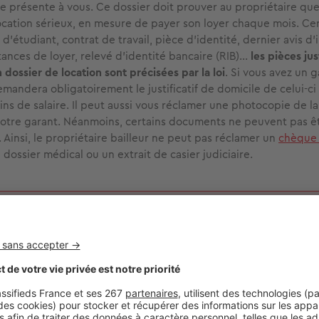
 se présente à vous. Ce dossier doit prouver au propriétaire qu
location sérieux, en mesure de payer son loyer chaque mois. Cer
e d'étudiant, contrat de travail, pièce d’identité, dernier avis d’
ances de loyer, relevé d’identité bancaire (RIB)...
les pièces jus
 dossier de location sont précisées par la loi
. Si vous avez un g
mandera obligatoirement le justificatif de domicile de celui-ci 
ins de salaire. Il peut aussi vous réclamer une photocopie de l
votre garant. Néanmoins, certains documents ne peuvent pas ê
. Ainsi, le propriétaire bailleur ne peut pas réclamer un
chèque
n dossier médical ou un extrait de casier judiciaire.
oyer, les charges et le
dépôt de garantie
sont les seules somme
ant être réclamées par le propriétaire.
flexes à avoir pour trouver une location rapideme