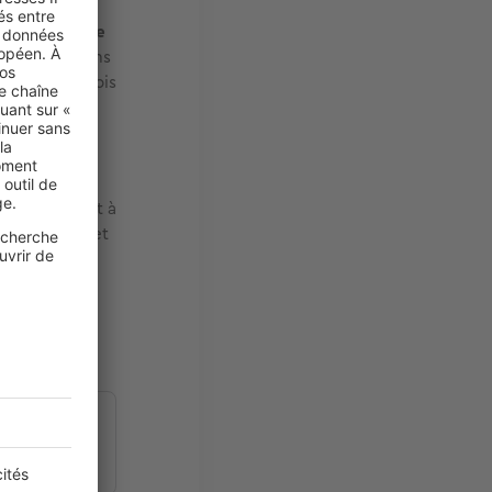
n quête de
 définir votre
ins quotidiens
udget. Une fois
es
Pour plus de
onces
te, précisez
correspondant à
otre dossier et
isiter (Action
vous avez un
ité à payer
on loyer