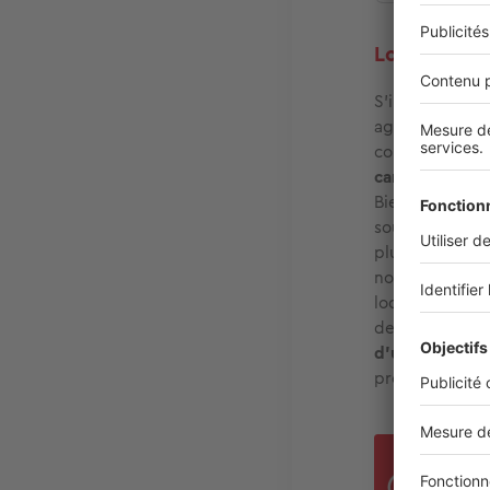
Location : f
S’il est tout à
agence présent
constitution d
carnet d’adres
Bien qu’avoir 
souvent 1 mois
plus, l’agence 
notamment vous
locataire. En 
de votre dossi
d’un contrat d
propriétaire.
Dans