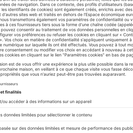
 dossier de location complet, vous allez pouvoir vous mettre e
gement de façon sereine. Dans un premier temps, pensez à
bien
recherche
, en sélectionnant des secteurs répondant à vos beso
ommerces…) et où les loyers pratiqués correspondent à votre b
e de recherche établi, il est important de consulter les annonc
pour ne pas passer à côté d’un bien répondant à vos besoins. 
léchargez sur votre smartphone les
applications
des sites d’ann
omme SeLoger. Pour optimiser votre recherche, créez un comp
mmobilier et demandez à recevoir des alertes lorsque un bien 
rive sur le marché. Si c’est le cas, pensez à faire une copie de v
ner sur les aides dont vous pouvez bénéficier
avant d’aller le v
antie Visale
, etc.), en particulier si vous êtes étudiant ou que 
ail précaire. Cela rassurera le propriétaire quant à votre capac
aque mois.
le loyer de votre bien
Estimer m